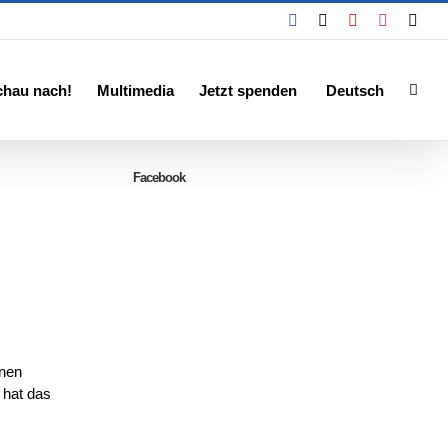
Facebook
X
YouTube
Instagra
Emai
chau nach!
Multimedia
Jetzt spenden
Deutsch
Facebook
onen
 hat das