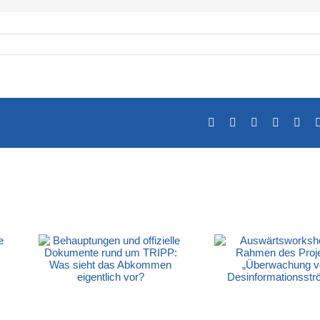
Facebook
X
LinkedIn
Tumblr
Pint