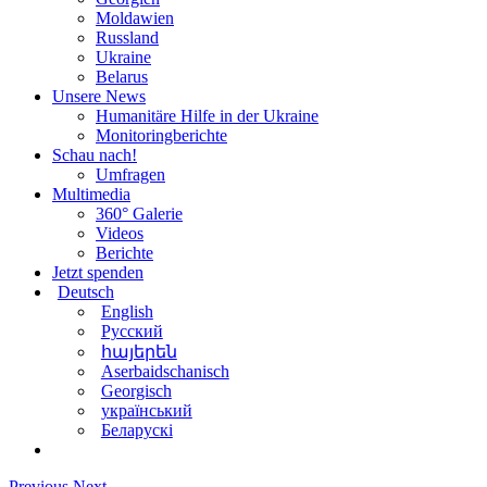
Moldawien
Russland
Ukraine
Belarus
Unsere News
Humanitäre Hilfe in der Ukraine
Monitoringberichte
Schau nach!
Umfragen
Multimedia
360° Galerie
Videos
Berichte
Jetzt spenden
Deutsch
English
Русский
հայերեն
Aserbaidschanisch
Georgisch
український
Беларускі
Previous
Next