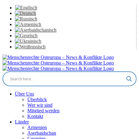
Skip
to
content
Facebook
X
YouTube
Instagram
Email
Über Uns
Überblick
Wer wir sind
Mitglied werden
Kontakt
Länder
Armenien
Aserbaidschan
Georgien