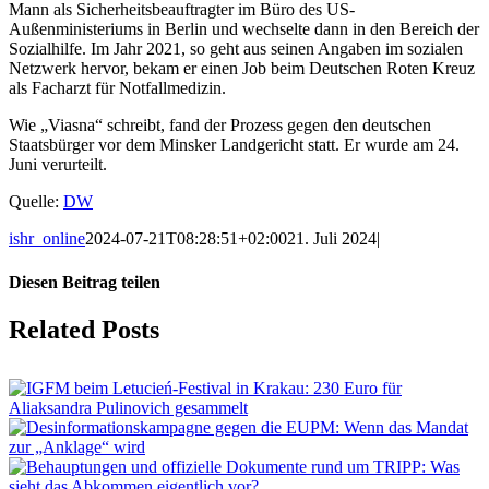
Mann als Sicherheitsbeauftragter im Büro des US-
Außenministeriums in Berlin und wechselte dann in den Bereich der
Sozialhilfe. Im Jahr 2021, so geht aus seinen Angaben im sozialen
Netzwerk hervor, bekam er einen Job beim Deutschen Roten Kreuz
als Facharzt für Notfallmedizin.
Wie „Viasna“ schreibt, fand der Prozess gegen den deutschen
Staatsbürger vor dem Minsker Landgericht statt. Er wurde am 24.
Juni verurteilt.
Quelle:
DW
ishr_online
2024-07-21T08:28:51+02:00
21. Juli 2024
|
Diesen Beitrag teilen
Facebook
X
LinkedIn
Tumblr
Pinterest
Vk
Email
Related Posts