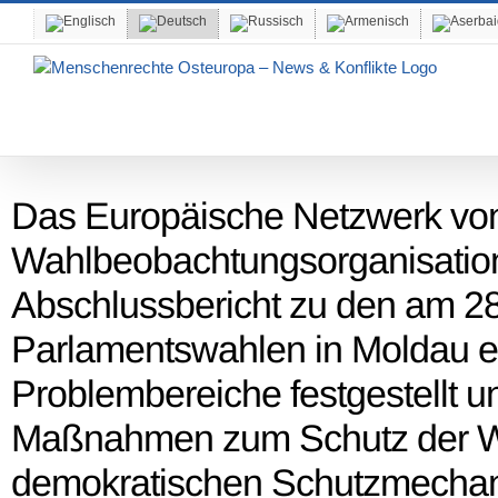
Skip
to
content
Das Europäische Netzwerk vo
Wahlbeobachtungsorganisatio
Abschlussbericht zu den am 2
Parlamentswahlen in Moldau ei
Problembereiche festgestellt u
Maßnahmen zum Schutz der Wahl
demokratischen Schutzmechan