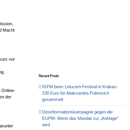
ission,
nd Macht
kurz vor
ng.
Recent Posts
IGFM beim Letucień-Festival in Krakau:
 Online-
230 Euro für Aliaksandra Pulinovich
en der
gesammelt
Desinformationskampagne gegen die
EUPM: Wenn das Mandat zur „Anklage“
wird
arunter