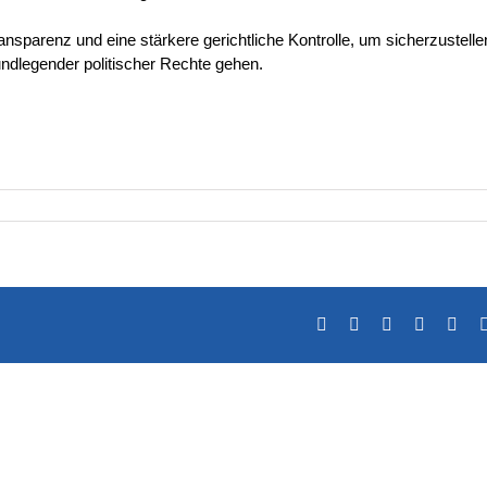
ansparenz und eine stärkere gerichtliche Kontrolle, um sicherzustelle
dlegender politischer Rechte gehen.
Facebook
X
LinkedIn
Tumblr
Pint