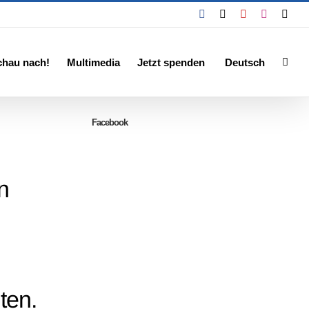
Facebook
X
YouTube
Instagra
Emai
chau nach!
Multimedia
Jetzt spenden
Deutsch
Facebook
n
ten.