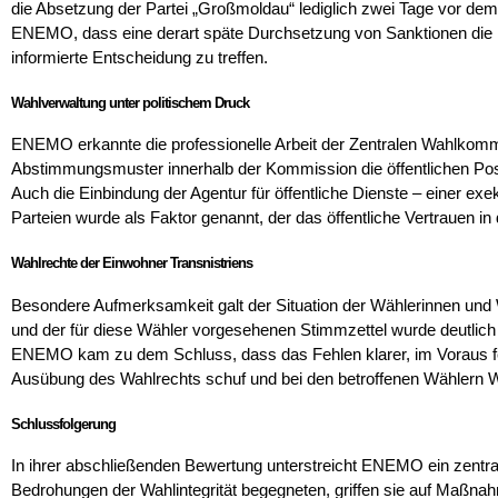
die Absetzung der Partei „Großmoldau“ lediglich zwei Tage vor dem
ENEMO, dass eine derart späte Durchsetzung von Sanktionen die Re
informierte Entscheidung zu treffen.
Wahlverwaltung unter politischem Druck
ENEMO erkannte die professionelle Arbeit der Zentralen Wahlkommiss
Abstimmungsmuster innerhalb der Kommission die öffentlichen Posi
Auch die Einbindung der Agentur für öffentliche Dienste – einer exek
Parteien wurde als Faktor genannt, der das öffentliche Vertrauen in
Wahlrechte der Einwohner Transnistriens
Besondere Aufmerksamkeit galt der Situation der Wählerinnen und W
und der für diese Wähler vorgesehenen Stimmzettel wurde deutlich
ENEMO kam zu dem Schluss, dass das Fehlen klarer, im Voraus fest
Ausübung des Wahlrechts schuf und bei den betroffenen Wählern
Schlussfolgerung
In ihrer abschließenden Bewertung unterstreicht ENEMO ein zentr
Bedrohungen der Wahlintegrität begegneten, griffen sie auf Maßna