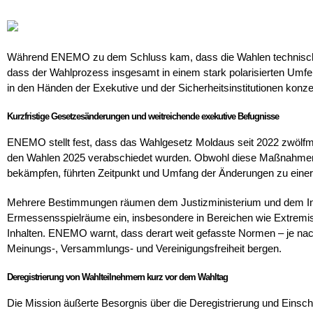
Während ENEMO zu dem Schluss kam, dass die Wahlen technisch o
dass der Wahlprozess insgesamt in einem stark polarisierten Umfe
in den Händen der Exekutive und der Sicherheitsinstitutionen konzen
Kurzfristige Gesetzesänderungen und weitreichende exekutive Befugnisse
ENEMO stellt fest, dass das Wahlgesetz Moldaus seit 2022 zwölfm
den Wahlen 2025 verabschiedet wurden. Obwohl diese Maßnahmen 
bekämpfen, führten Zeitpunkt und Umfang der Änderungen zu einer
Mehrere Bestimmungen räumen dem Justizministerium und dem Info
Ermessensspielräume ein, insbesondere in Bereichen wie Extremism
Inhalten. ENEMO warnt, dass derart weit gefasste Normen – je na
Meinungs-, Versammlungs- und Vereinigungsfreiheit bergen.
Deregistrierung von Wahlteilnehmern kurz vor dem Wahltag
Die Mission äußerte Besorgnis über die Deregistrierung und Einsc