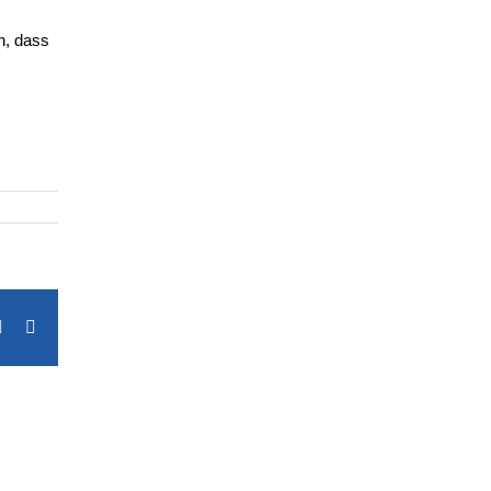
n, dass
erest
Vk
Email