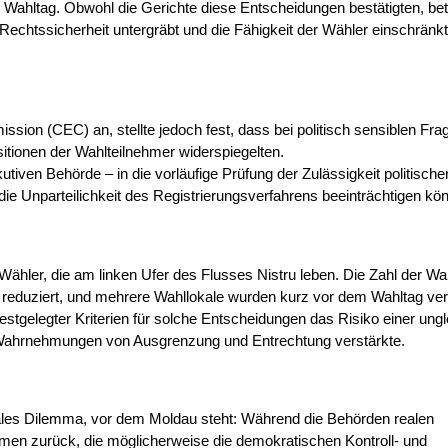
 Wahltag. Obwohl die Gerichte diese Entscheidungen bestätigten, be
chtssicherheit untergräbt und die Fähigkeit der Wähler einschränkt
ion (CEC) an, stellte jedoch fest, dass bei politisch sensiblen Fra
tionen der Wahlteilnehmer widerspiegelten.
utiven Behörde – in die vorläufige Prüfung der Zulässigkeit politische
 die Unparteilichkeit des Registrierungsverfahrens beeinträchtigen kön
ähler, die am linken Ufer des Flusses Nistru leben. Die Zahl der Wa
 reduziert, und mehrere Wahllokale wurden kurz vor dem Wahltag verl
gelegter Kriterien für solche Entscheidungen das Risiko einer ung
 Wahrnehmungen von Ausgrenzung und Entrechtung verstärkte.
ales Dilemma, vor dem Moldau steht: Während die Behörden realen
hmen zurück, die möglicherweise die demokratischen Kontroll- und