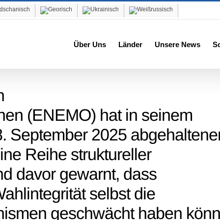
Über Uns
Länder
Unsere News
S
n
nen (ENEMO) hat in seinem
8. September 2025 abgehaltene
ne Reihe struktureller
nd davor gewarnt, dass
integrität selbst die
ismen geschwächt haben könn