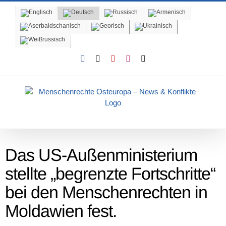
Skip
to
content
Facebook
X
YouTube
Instagram
Email
Das US-Außenministerium
stellte „begrenzte Fortschritte“
bei den Menschenrechten in
Moldawien fest.