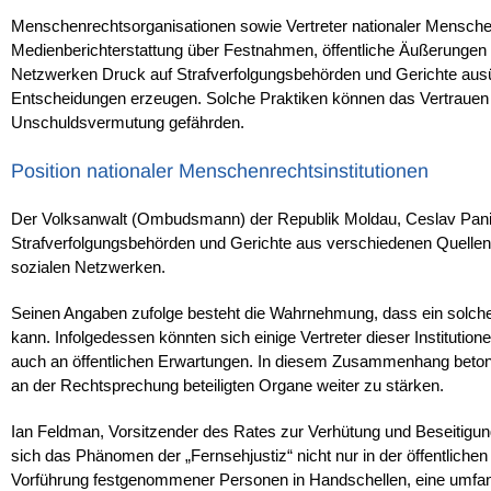
Menschenrechtsorganisationen sowie Vertreter nationaler Menschenr
Medienberichterstattung über Festnahmen, öffentliche Äußerungen vo
Netzwerken Druck auf Strafverfolgungsbehörden und Gerichte ausüb
Entscheidungen erzeugen. Solche Praktiken können das Vertrauen i
Unschuldsvermutung gefährden.
Position nationaler Menschenrechtsinstitutionen
Der Volksanwalt (Ombudsmann) der Republik Moldau, Ceslav Panico, 
Strafverfolgungsbehörden und Gerichte aus verschiedenen Quellen 
sozialen Netzwerken.
Seinen Angaben zufolge besteht die Wahrnehmung, dass ein solcher 
kann. Infolgedessen könnten sich einige Vertreter dieser Institutio
auch an öffentlichen Erwartungen. In diesem Zusammenhang betont
an der Rechtsprechung beteiligten Organe weiter zu stärken.
Ian Feldman, Vorsitzender des Rates zur Verhütung und Beseitigung
sich das Phänomen der „Fernsehjustiz“ nicht nur in der öffentlichen
Vorführung festgenommener Personen in Handschellen, eine umfang