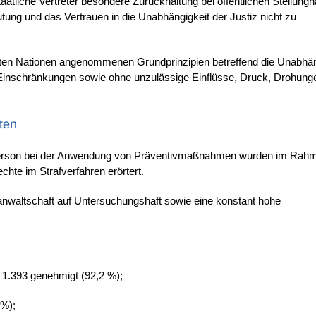
atliche Vertreter besondere Zurückhaltung bei öffentlichen Stellun
ng und das Vertrauen in die Unabhängigkeit der Justiz nicht zu
ten Nationen angenommenen Grundprinzipien betreffend die Unabhän
e Einschränkungen sowie ohne unzulässige Einflüsse, Druck, Drohung
ten
r Person bei der Anwendung von Präventivmaßnahmen wurden im Rah
te im Strafverfahren erörtert.
sanwaltschaft auf Untersuchungshaft sowie eine konstant hohe
1.393 genehmigt (92,2 %);
 %);