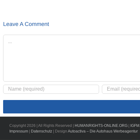
Leave A Comment
Comment
Copyright
2026 | All Rights Reserved |
HUMANRIGHTS-ONLINE.ORG
.|
IGFM
Impressum
|
Datenschutz
| Design
Autoactiva – Die Autohaus Werbeagentur