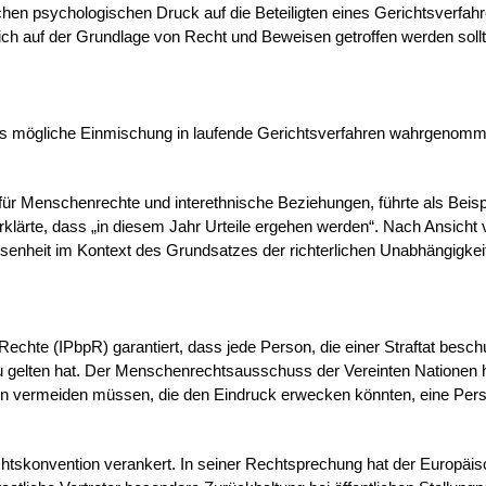
chen psychologischen Druck auf die Beteiligten eines Gerichtsverfah
ich auf der Grundlage von Recht und Beweisen getroffen werden sollt
als mögliche Einmischung in laufende Gerichtsverfahren wahrgenom
r Menschenrechte und interethnische Beziehungen, führte als Beispi
klärte, dass „in diesem Jahr Urteile ergehen werden“. Nach Ansicht 
enheit im Kontext des Grundsatzes der richterlichen Unabhängigkeit
 Rechte (IPbpR) garantiert, dass jede Person, die einer Straftat beschu
zu gelten hat. Der Menschenrechtsausschuss der Vereinten Nationen 
ngen vermeiden müssen, die den Eindruck erwecken könnten, eine Pers
chtskonvention verankert. In seiner Rechtsprechung hat der Europäi