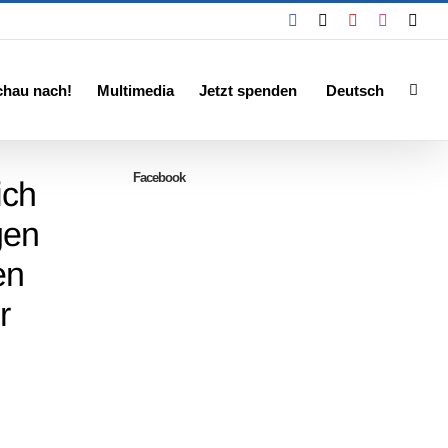
Facebook
X
YouTube
Instagra
Emai
chau nach!
Multimedia
Jetzt spenden
Deutsch
Facebook
ich
gen
en
r