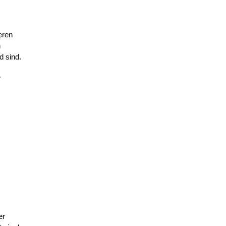
eren
n
d sind.
r
er