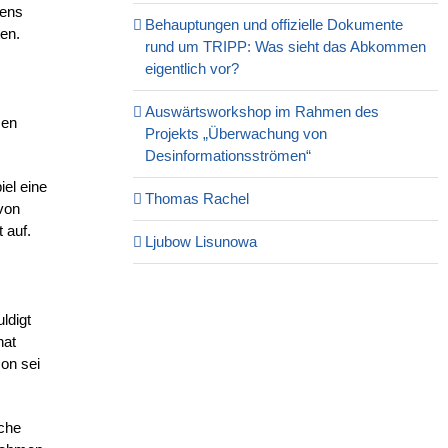
rens
Behauptungen und offizielle Dokumente
en.
rund um TRIPP: Was sieht das Abkommen
eigentlich vor?
Auswärtsworkshop im Rahmen des
men
Projekts „Überwachung von
Desinformationsströmen“
el eine
Thomas Rachel
von
 auf.
Ljubow Lisunowa
ldigt
hat
on sei
sche