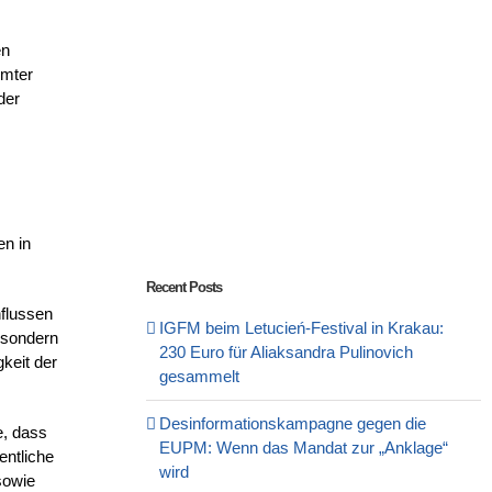
en
mmter
der
en in
Recent Posts
nflussen
IGFM beim Letucień-Festival in Krakau:
, sondern
230 Euro für Aliaksandra Pulinovich
keit der
gesammelt
Desinformationskampagne gegen die
e, dass
EUPM: Wenn das Mandat zur „Anklage“
entliche
wird
sowie