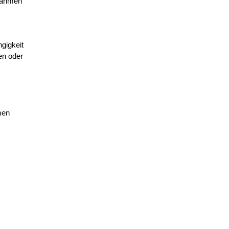
gnahmen
gigkeit
en oder
men