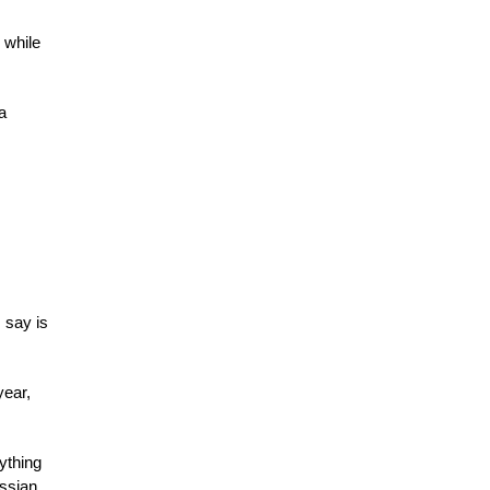
 while
a
 say is
year,
ything
ussian