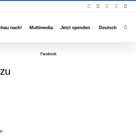
Facebook
X
YouTube
Instagra
Emai
chau nach!
Multimedia
Jetzt spenden
Deutsch
Facebook
 zu
an