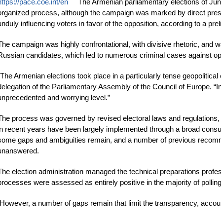
https://pace.coe.int/en
The Armenian parliamentary elections of June 
organized process, although the campaign was marked by direct pressu
unduly influencing voters in favor of the opposition, according to a pr
The campaign was highly confrontational, with divisive rhetoric, and wa
Russian candidates, which led to numerous criminal cases against op
“The Armenian elections took place in a particularly tense geopolitical 
delegation of the Parliamentary Assembly of the Council of Europe. “In
unprecedented and worrying level.”
The process was governed by revised electoral laws and regulations,
in recent years have been largely implemented through a broad consul
some gaps and ambiguities remain, and a number of previous reco
unanswered.
The election administration managed the technical preparations profess
processes were assessed as entirely positive in the majority of pollin
However, a number of gaps remain that limit the transparency, accounta