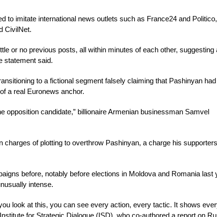
o imitate international news outlets such as France24 and Politico,
 CivilNet.
 or no previous posts, all within minutes of each other, suggesting 
e statement said.
nsitioning to a fictional segment falsely claiming that Pashinyan had
e of a real Euronews anchor.
he opposition candidate,” billionaire Armenian businessman Samvel
n charges of plotting to overthrow Pashinyan, a charge his supporters
gns before, notably before elections in Moldova and Romania last 
unusually intense.
you look at this, you can see every action, every tactic. It shows ever
Institute for Strategic Dialogue (ISD), who co-authored a report on R