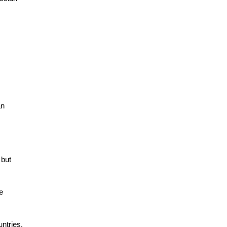
an
 but
e
ntries,