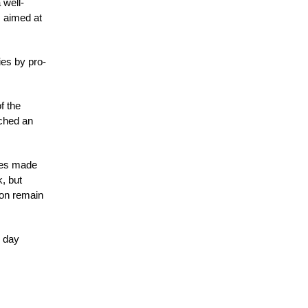
 well-
s aimed at
ies by pro-
f the
ached an
nges made
, but
on remain
n day