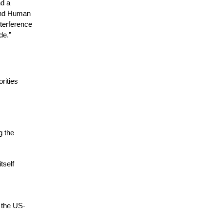
nd a
 and Human
nterference
de.”
rities
g the
tself
y the US-