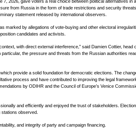
7, 2026, gave voters a real choice between political alternatives in a
re from Russia in the form of trade restrictions and security threat
eliminary statement released by international observers.
s marked by allegations of vote-buying and other electoral irregularit
position candidates and activists.
context, with direct external interference,” said Damien Cottier, head o
 particular, the pressure and threats from the Russian authorities re
 which provide a solid foundation for democratic elections. The cha
tative process and have contributed to improving the legal framework
mmendations by ODIHR and the Council of Europe’s Venice Commissi
ionally and efficiently and enjoyed the trust of stakeholders. Electio
g stations observed.
bility, and integrity of party and campaign financing.