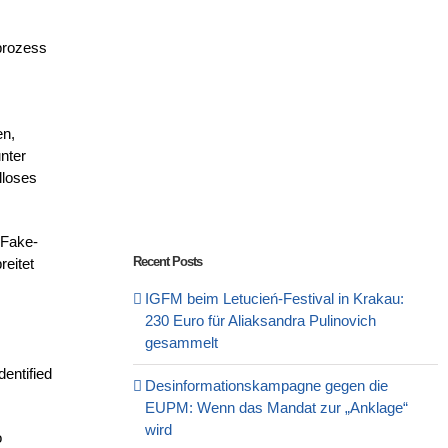
prozess
en,
nter
lloses
 Fake-
Recent Posts
reitet
IGFM beim Letucień-Festival in Krakau:
230 Euro für Aliaksandra Pulinovich
gesammelt
dentified
Desinformationskampagne gegen die
EUPM: Wenn das Mandat zur „Anklage“
wird
o