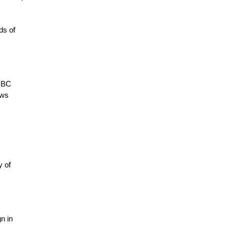
ds of
 BBC
ews
y of
n in