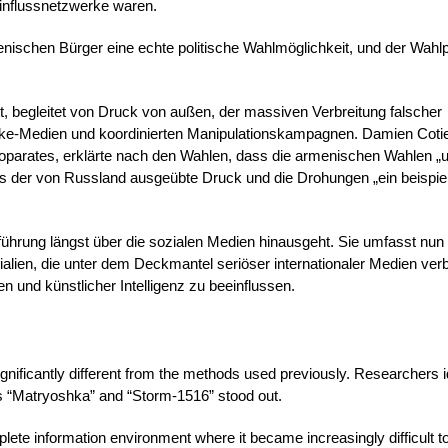
Einflussnetzwerke waren.
nischen Bürger eine echte politische Wahlmöglichkeit, und der Wahl
t, begleitet von Druck von außen, der massiven Verbreitung falscher
, Fake-Medien und koordinierten Manipulationskampagnen. Damien Coti
oparates, erklärte nach den Wahlen, dass die armenischen Wahlen „u
s der von Russland ausgeübte Druck und die Drohungen „ein beispie
ührung längst über die sozialen Medien hinausgeht. Sie umfasst nun
ialien, die unter dem Deckmantel seriöser internationaler Medien verb
und künstlicher Intelligenz zu beeinflussen.
gnificantly different from the methods used previously. Researchers i
s “Matryoshka” and “Storm-1516” stood out.
ete information environment where it became increasingly difficult t