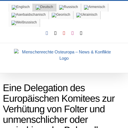
Skip
to
content
Facebook
X
YouTube
Instagram
Email
Eine Delegation des
Europäischen Komitees zur
Verhütung von Folter und
unmenschlicher oder