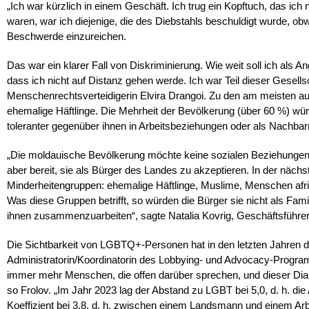
„Ich war kürzlich in einem Geschäft. Ich trug ein Kopftuch, das ich 
waren, war ich diejenige, die des Diebstahls beschuldigt wurde, ob
Beschwerde einzureichen.
Das war ein klarer Fall von Diskriminierung. Wie weit soll ich als A
dass ich nicht auf Distanz gehen werde. Ich war Teil dieser Gesells
Menschenrechtsverteidigerin Elvira Drangoi. Zu den am meisten 
ehemalige Häftlinge. Die Mehrheit der Bevölkerung (über 60 %) würd
toleranter gegenüber ihnen in Arbeitsbeziehungen oder als Nachbar
„Die moldauische Bevölkerung möchte keine sozialen Beziehungen
aber bereit, sie als Bürger des Landes zu akzeptieren. In der nächs
Minderheitengruppen: ehemalige Häftlinge, Muslime, Menschen af
Was diese Gruppen betrifft, so würden die Bürger sie nicht als Fami
ihnen zusammenzuarbeiten“, sagte Natalia Kovrig, Geschäftsführeri
Die Sichtbarkeit von LGBTQ+-Personen hat in den letzten Jahren
Administratorin/Koordinatorin des Lobbying- und Advocacy-Progra
immer mehr Menschen, die offen darüber sprechen, und dieser Dia
so Frolov. „Im Jahr 2023 lag der Abstand zu LGBT bei 5,0, d. h. d
Koeffizient bei 3,8, d. h. zwischen einem Landsmann und einem Arb