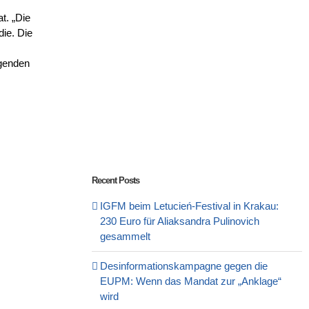
t. „Die
die. Die
lgenden
Recent Posts
IGFM beim Letucień-Festival in Krakau:
230 Euro für Aliaksandra Pulinovich
gesammelt
Desinformationskampagne gegen die
EUPM: Wenn das Mandat zur „Anklage“
wird