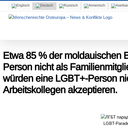
Skip
to
content
Etwa 85 % der moldauischen 
Person nicht als Familienmitgl
würden eine LGBT+-Person nic
Arbeitskollegen akzeptieren.
LGBT-Parade 