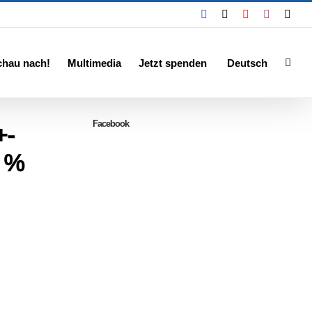
Facebook
X
YouTube
Instagra
Emai
chau nach!
Multimedia
Jetzt spenden
Deutsch
Facebook
+-
0 %