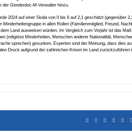
te der Genderdoc-M-Verwalter hinzu.
rde 2024 auf einer Skala von 0 bis 6 auf 2,1 geschätzt (gegenüber 2,
r Minderheitengruppe in allen Rollen (Familienmitglied, Freund, Nach
us dem Land ausweisen würden. Im Vergleich zum Vorjahr ist das Maß
pen (religiöse Minderheiten, Menschen anderer Nationalität, Mensche
rache sprechen) gesunken. Experten sind der Meinung, dass dies auf
len Druck aufgrund der zahlreichen Krisen im Land zurückzuführen i
Facebook
X
LinkedIn
Tumblr
Pint