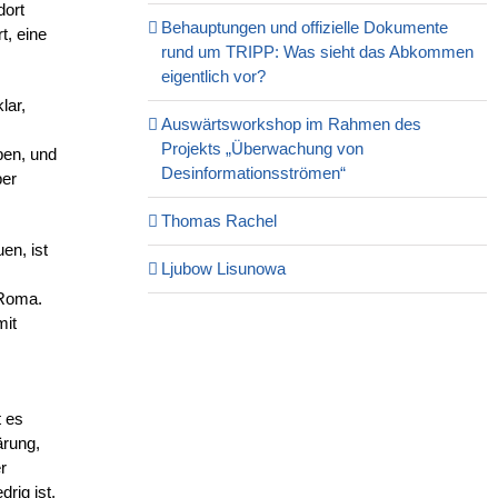
dort
Behauptungen und offizielle Dokumente
t, eine
rund um TRIPP: Was sieht das Abkommen
eigentlich vor?
lar,
Auswärtsworkshop im Rahmen des
Projekts „Überwachung von
ben, und
Desinformationsströmen“
ber
Thomas Rachel
en, ist
Ljubow Lisunowa
 Roma.
mit
t es
ärung,
r
rig ist,