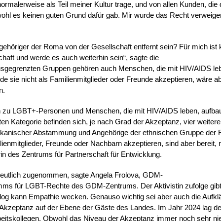
normalerweise als Teil meiner Kultur trage, und von allen Kunden, die 
wohl es keinen guten Grund dafür gab. Mir wurde das Recht verweiger
ngehöriger der Roma von der Gesellschaft entfernt sein? Für mich ist k
chaft und werde es auch weiterhin sein“, sagte die
ausgegrenzten Gruppen gehören auch Menschen, die mit HIV/AIDS le
e sie nicht als Familienmitglieder oder Freunde akzeptieren, wäre a
n.
 zu LGBT+-Personen und Menschen, die mit HIV/AIDS leben, aufbau
ten Kategorie befinden sich, je nach Grad der Akzeptanz, vier weitere
rikanischer Abstammung und Angehörige der ethnischen Gruppe der
lienmitglieder, Freunde oder Nachbarn akzeptieren, sind aber bereit, 
n des Zentrums für Partnerschaft für Entwicklung.
 deutlich zugenommen, sagte Angela Frolova, GDM-
mms für LGBT-Rechte des GDM-Zentrums. Der Aktivistin zufolge gib
log kann Empathie wecken. Genauso wichtig sei aber auch die Aufkl
ie Akzeptanz auf der Ebene der Gäste des Landes. Im Jahr 2024 lag de
eitskollegen. Obwohl das Niveau der Akzeptanz immer noch sehr nied