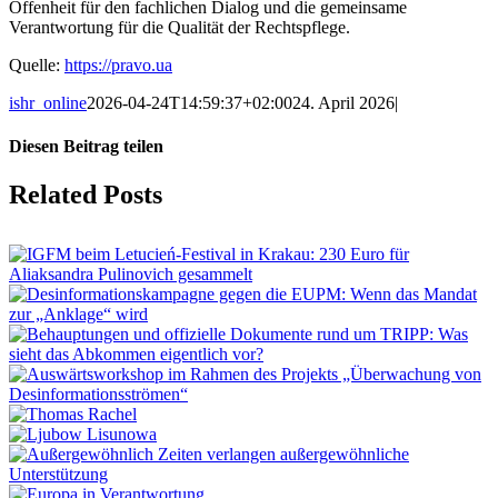
Offenheit für den fachlichen Dialog und die gemeinsame
Verantwortung für die Qualität der Rechtspflege.
Quelle:
https://pravo.ua
ishr_online
2026-04-24T14:59:37+02:00
24. April 2026
|
Diesen Beitrag teilen
Facebook
X
LinkedIn
Tumblr
Pinterest
Vk
Email
Related Posts