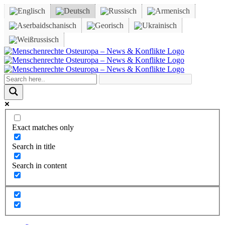
Skip
to
content
Facebook
X
YouTube
Instagram
Email
Exact matches only
Search in title
Search in content