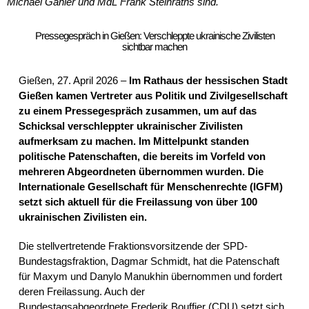
Michael Gahler und MdL Frank Steinraths sind.
Pressegespräch in Gießen: Verschleppte ukrainische Zivilisten
sichtbar machen
Gießen, 27. April 2026 –
Im Rathaus der hessischen Stadt
Gießen kamen Vertreter aus Politik und Zivilgesellschaft
zu einem Pressegespräch zusammen, um auf das
Schicksal verschleppter ukrainischer Zivilisten
aufmerksam zu machen. Im Mittelpunkt standen
politische Patenschaften, die bereits im Vorfeld von
mehreren Abgeordneten übernommen wurden. Die
Internationale Gesellschaft für Menschenrechte (IGFM)
setzt sich aktuell für die Freilassung von über 100
ukrainischen Zivilisten ein.
Die stellvertretende Fraktionsvorsitzende der SPD-
Bundestagsfraktion,
Dagmar Schmidt
, hat die Patenschaft
für Maxym und Danylo Manukhin übernommen und fordert
deren Freilassung. Auch der
Bundestagsabgeordnete
Frederik Bouffier
(CDU) setzt sich