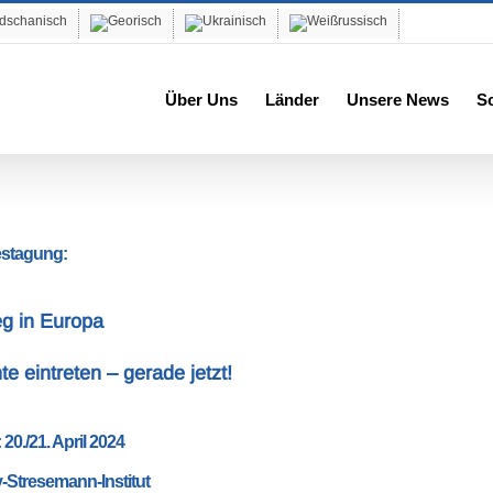
Über Uns
Länder
Unsere News
S
estagung:
eg in Europa
 eintreten – gerade jetzt!
 20./21. April 2024
v-Stresemann-Institut