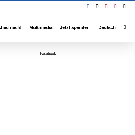
Facebook
X
YouTube
Instagra
Emai
chau nach!
Multimedia
Jetzt spenden
Deutsch
Facebook