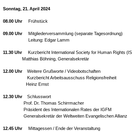
Sonntag, 21. April 2024
08.00 Uhr
Frühstück
09.00 Uhr
Mitgliederversammlung (separate Tagesordnung)
09.00 Uhr
Leitung: Edgar Lamm
11.30 Uhr
Kurzbericht International Society for Human Rights (I
11.30 Uhr
Matthias Böhning, Generalsekretär
12.00 Uhr
Weitere Grußworte / Videobotschaften
12.00 Uhr
Kurzbericht Arbeitsausschuss Religionsfreiheit
12.00 Uhr
Heinz Ernst
12.30 Uhr
Schlusswort
12.30 Uhr
Prof. Dr. Thomas Schirrmacher
12.30 Uhr
Präsident des Internationalen Rates der IGFM
12.30 Uhr
Generalsekretär der Weltweiten Evangelischen Allianz
12.45 Uhr
Mittagessen / Ende der Veranstaltung