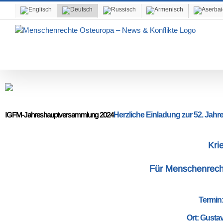
Skip
to
content
IGFM-Jahreshauptversammlung 2024
Herzliche Einladung zur 52. Jahr
Kri
Für Menschenrechte
Termin:
Ort: Gusta