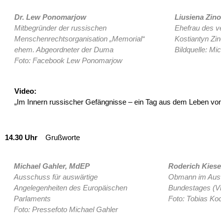
Dr. Lew Ponomarjow
Liusiena Zin
Mitbegründer der russischen
Ehefrau des ve
Menschenrechtsorganisation „Memorial“
Kostiantyn Zi
ehem. Abgeordneter der Duma
Bildquelle: Mi
Foto: Facebook Lew Ponomarjow
Video:
„Im Innern russischer Gefängnisse – ein Tag aus dem Leben von
14.30 Uhr
Grußworte
Michael Gahler, MdEP
Roderich Kies
Ausschuss für auswärtige
Obmann im Ausw
Angelegenheiten des Europäischen
Bundestages (V
Parlaments
Foto: Tobias Ko
Foto: Pressefoto Michael Gahler