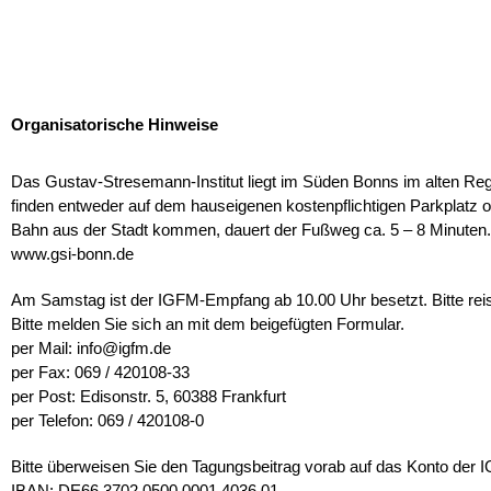
Organisatorische Hinweise
Das Gustav-Stresemann-Institut liegt im Süden Bonns im alten Regi
finden entweder auf dem hauseigenen kostenpflichtigen Parkplatz 
Bahn aus der Stadt kommen, dauert der Fußweg ca. 5 – 8 Minuten.
www.gsi-bonn.de
Am Samstag ist der IGFM-Empfang ab 10.00 Uhr besetzt. Bitte reise
Bitte melden Sie sich an mit dem beigefügten Formular.
per Mail: info@igfm.de
per Fax: 069 / 420108-33
per Post: Edisonstr. 5, 60388 Frankfurt
per Telefon: 069 / 420108-0
Bitte überweisen Sie den Tagungsbeitrag vorab auf das Konto der 
IBAN: DE66 3702 0500 0001 4036 01