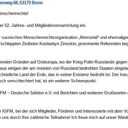
enweg 68, 53175 Bonn
Menschenrechte!
er 52. Jahres- und Mitgliederversammlung ein.
er russischen Menschenrechtsorganisation „Memorial“ und ehemalige
schleppten Zivilisten Kostiantyn Zinovkin, prominente Referenten b
egenden Gründen auf Osteuropa, wo der Krieg Putin-Russlands gegen 
er aus einigen der am meisten von Russland bedrohten Staaten eingela
ristliche Land der Erde, das in seiner Existenz bedroht ist. Der Iran
h verschlechtert hat, ist ein weiterer Schwerpunkt.
FM – Deutsche Sektion e.V. mit Berichten und weiteren Grußworten 
r IGFM, bei der sich Mitglieder, Förderer und Interessierte mit dem V
ie uns durch Ihre zahlreiche Teilnahme! Ich freue mich auf unser Wie