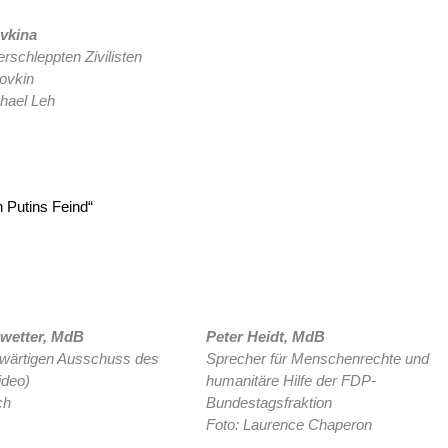
ovkina
rschleppten Zivilisten
novkin
chael Leh
 Putins Feind“
ewetter, MdB
Peter Heidt, MdB
ärtigen Ausschuss des
Sprecher für Menschenrechte und
ideo)
humanitäre Hilfe der FDP-
ch
Bundestagsfraktion
Foto: Laurence Chaperon