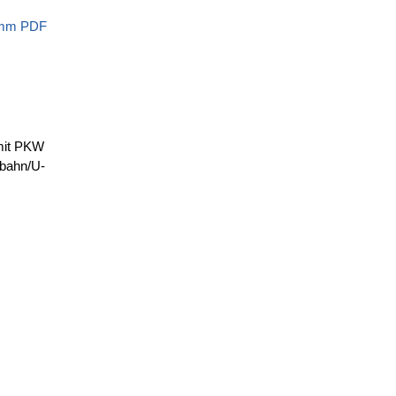
amm PDF
 mit PKW
nbahn/U-