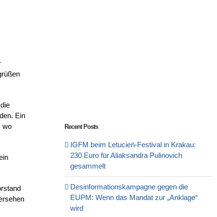
r
egrüßen
die
den. Ein
, wo
Recent Posts
IGFM beim Letucień-Festival in Krakau:
230 Euro für Aliaksandra Pulinovich
ein
gesammelt
Desinformationskampagne gegen die
orstand
EUPM: Wenn das Mandat zur „Anklage“
dersehen
wird