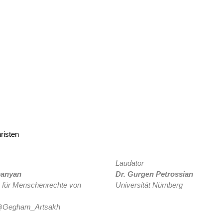
risten
Laudator
panyan
Dr. Gurgen Petrossian
ür Menschenrechte von
Universität Nürnberg
r @Gegham_Artsakh