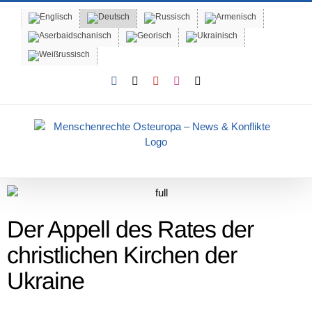
Skip
to
content
Facebook
X
YouTube
Instagram
Email
Der Appell des Rates der
christlichen Kirchen der
Ukraine