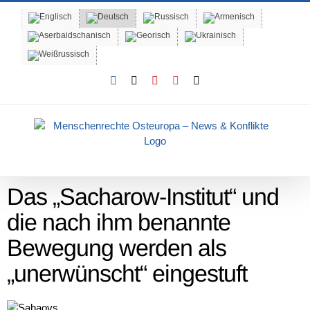
Skip
to
content
Facebook
X
YouTube
Instagram
Email
Das „Sacharow-Institut“ und
die nach ihm benannte
Bewegung werden als
„unerwünscht“ eingestuft