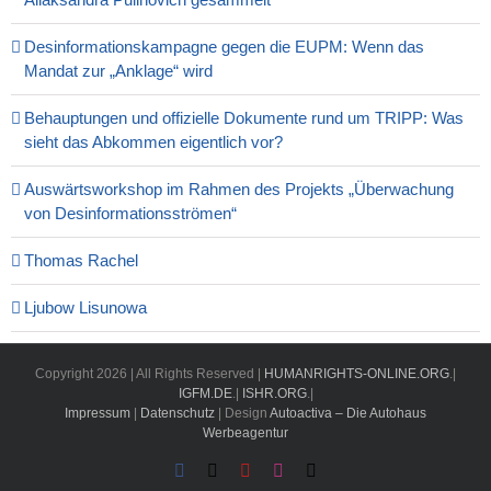
Desinformationskampagne gegen die EUPM: Wenn das
Mandat zur „Anklage“ wird
Behauptungen und offizielle Dokumente rund um TRIPP: Was
sieht das Abkommen eigentlich vor?
Auswärtsworkshop im Rahmen des Projekts „Überwachung
von Desinformationsströmen“
Thomas Rachel
Ljubow Lisunowa
Copyright
2026 | All Rights Reserved |
HUMANRIGHTS-ONLINE.ORG
.|
IGFM.DE
.|
ISHR.ORG
.|
Impressum
|
Datenschutz
| Design
Autoactiva – Die Autohaus
Werbeagentur
Facebook
X
YouTube
Instagram
Email