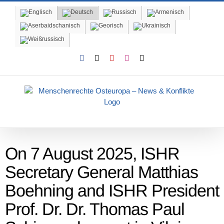
Skip
to
content
Facebook
X
YouTube
Instagram
Email
On 7 August 2025, ISHR
Secretary General Matthias
Boehning and ISHR President
Prof. Dr. Dr. Thomas Paul