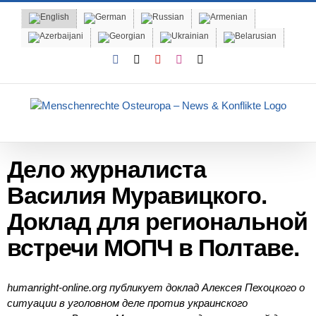
Skip
to
content
Facebook
X
YouTube
Instagram
Email
Дело журналиста
Василия Муравицкого.
Доклад для региональной
встречи МОПЧ в Полтаве.
humanright-online.org публикует доклад Алексея Пехоцкого о
ситуации в уголовном деле против украинского