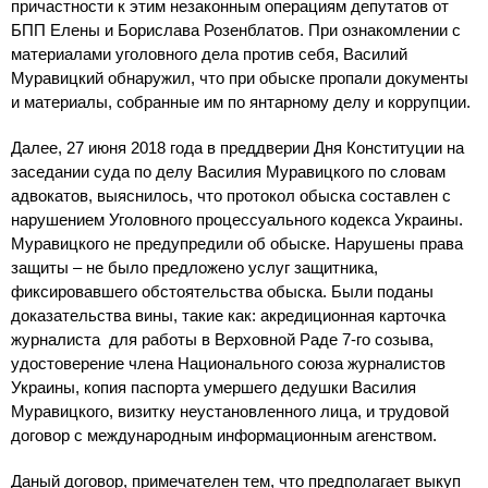
причастности к этим незаконным операциям депутатов от
БПП Елены и Борислава Розенблатов. При ознакомлении с
материалами уголовного дела против себя, Василий
Муравицкий обнаружил, что при обыске пропали документы
и материалы, собранные им по янтарному делу и коррупции.
Далее, 27 июня 2018 года в преддверии Дня Конституции на
заседании суда по делу Василия Муравицкого по словам
адвокатов, выяснилось, что протокол обыска составлен с
нарушением Уголовного процессуального кодекса Украины.
Муравицкого не предупредили об обыске. Нарушены права
защиты – не было предложено услуг защитника,
фиксировавшего обстоятельства обыска. Были поданы
доказательства вины, такие как: акредиционная карточка
журналиста для работы в Верховной Раде 7-го созыва,
удостоверение члена Национального союза журналистов
Украины, копия паспорта умершего дедушки Василия
Муравицкого, визитку неустановленного лица, и трудовой
договор с международным информационным агенством.
Даный договор, примечателен тем, что предполагает выкуп