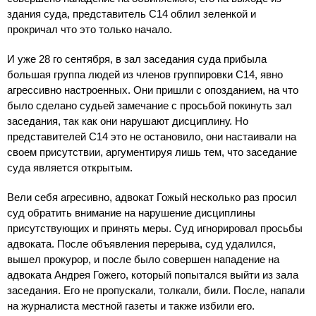
здания суда, представитель С14 облил зеленкой и
прокричал что это только начало.
И уже 28 го сентября, в зал заседания суда прибыла
большая группа людей из членов группировки С14, явно
агрессивно настроенных. Они пришли с опозданием, на что
было сделано судьей замечание с просьбой покинуть зал
заседания, так как они нарушают дисциплину. Но
представителей С14 это не остановило, они настаивали на
своем присутствии, аргументируя лишь тем, что заседание
суда является открытым.
Вели себя агресивно, адвокат Гожый несколько раз просил
суд обратить внимание на нарушение дисциплины
присутствующих и принять меры. Суд игнорировал просьбы
адвоката. После объявления перерыва, суд удалился,
вышел прокурор, и после было совершен нападение на
адвоката Андрея Гожего, который попытался выйти из зала
заседания. Его не пропускали, толкали, били. После, напали
на журналиста местной газеты и также избили его.