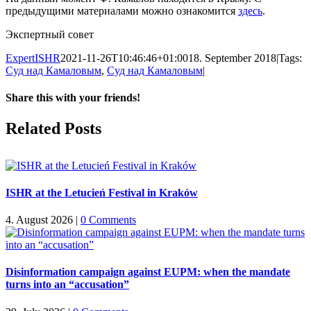
предыдущими материалами можно ознакомится
здесь
.
Экспертный совет
ExpertISHR
2021-11-26T10:46:46+01:00
18. September 2018
|
Tags:
Суд над Камаловым
,
Суд над Камаловым
|
Share this with your friends!
Facebook
X
Reddit
LinkedIn
Tumblr
Pinterest
Vk
Email
Related Posts
ISHR at the Letucień Festival in Kraków
4. August 2026
|
0 Comments
Disinformation campaign against EUPM: when the mandate
turns into an “accusation”