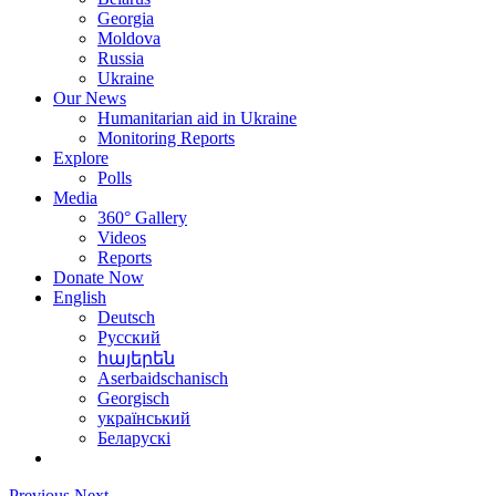
Georgia
Moldova
Russia
Ukraine
Our News
Humanitarian aid in Ukraine
Monitoring Reports
Explore
Polls
Media
360° Gallery
Videos
Reports
Donate Now
English
Deutsch
Русский
հայերեն
Aserbaidschanisch
Georgisch
український
Беларускі
Previous
Next