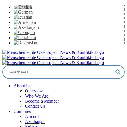
Skip
to
content
Facebook
X
YouTube
Instagram
Email
About Us
Overview
Who We Are
Become a Member
Contact Us
Countries
Armenia
Azerbaijan
Belarus