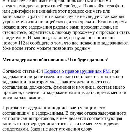
В этом случае вы имеете право пользоваться любыми
средствами для защиты своей свободы. Включайте телефон
или диктофон и начинайте этот процесс снимать или
записывать. Драться ни в коем случае не следует, так как вы
угрожаете жизни полицейского, а это чревато. Если во время
незаконного задержания рядом с вами проходят люди, не
стесняйтесь, обратитесь к любому прохожему с просьбой стать
свидетелем. И наконец, главное, сразу же позвоните по
номеру 112 и сообщите о том, что вас незаконно задерживают.
Уже после этого можете позвонить родным.
Меня задержали обоснованно. Что будет дальше?
Согласно статье 434
Кодекса о правонарушениях РМ
, при
задержании лица незамедлительно составляется протокол о
задержании, в котором указываются дата и место его
составления, должность, фамилия и имя лица, составившего
протокол, сведения о задержанном лице, дата, время, место и
мотивы задержания.
Протокол о задержании подписывается лицом, его
составившим, и задержанным. В случае отказа задержанного
от подписания протокола, в нём делается соответствующая
запись с подтверждением этого факта не менее чем двумя
свидетелями. Закон не даёт уточнения слову