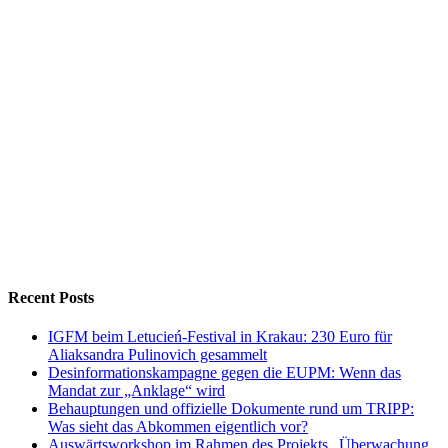
Recent Posts
IGFM beim Letucień-Festival in Krakau: 230 Euro für
Aliaksandra Pulinovich gesammelt
Desinformationskampagne gegen die EUPM: Wenn das
Mandat zur „Anklage“ wird
Behauptungen und offizielle Dokumente rund um TRIPP:
Was sieht das Abkommen eigentlich vor?
Auswärtsworkshop im Rahmen des Projekts „Überwachung