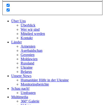
Über Uns
Überblick
Wer wir sind
Mitglied werden
Kontakt
Länder
Armenien
Aserbaidschan
Georgien
Moldawien
Russland
Ukraine
Belarus
Unsere News
Humanitäre Hilfe in der Ukraine
Monitoringberichte
Schau nach!
Umfragen
Multimedia
360° Galerie