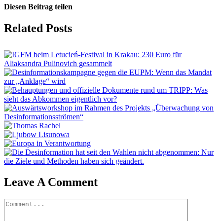
Diesen Beitrag teilen
Facebook
X
LinkedIn
Tumblr
Pinterest
Vk
Email
Related Posts
Leave A Comment
Comment