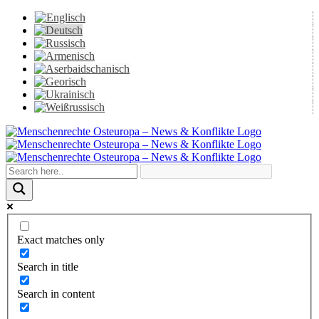
Skip
to
content
Facebook
X
YouTube
Instagram
Email
Exact matches only
Search in title
Search in content