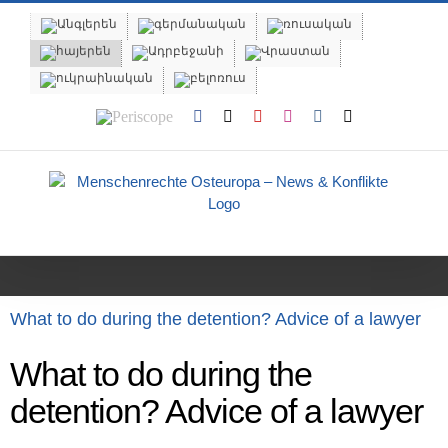
Skip
to
content
Periscope
Facebook
X
YouTube
Instagram
Vk
Email
What to do during the detention? Advice of a lawyer
What to do during the
detention? Advice of a lawyer