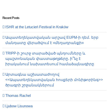
Recent Posts
ISHR at the Letucień Festival in Kraków
Ապատեղեկատվական արշավ EUPM-ի դեմ․ երբ
մանդատը վերածվում է «մեղադրանքի»
TRIPP-ի շուրջ տարածված պնդումները և
պաշտոնական փաստաթղթերը. ի՞նչ է
իրականում նախատեսում համաձայնագիրը
Արտագնա աշխատաժողով
<<Ապատեղեկատվական հոսքերի մոնիթորինգ>>
ծրագրի շրջանակներում
Thomas Rachel
Ljubow Lisunowa