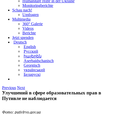
Humanitäre Hilfe in der Ukraine
Monitoringberichte
Schau nach!
Umfragen
Multimedia
360° Galerie
Videos
Berichte
Jetzt spenden
Deutsch
English
Русский
հայերեն
Aserbaidschanisch
Georgisch
український
Беларускі
Previous
Next
Улучшений в сфере образовательных прав в
Путивле не наблюдается
Фото: putivlrvo.gov.ua