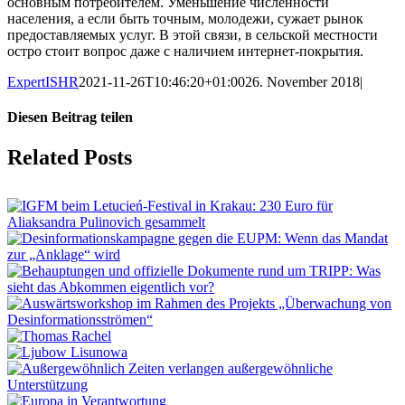
основным потребителем. Уменьшение численности
населения, а если быть точным, молодежи, сужает рынок
предоставляемых услуг. В этой связи, в сельской местности
остро стоит вопрос даже с наличием интернет-покрытия.
ExpertISHR
2021-11-26T10:46:20+01:00
26. November 2018
|
Diesen Beitrag teilen
Facebook
X
LinkedIn
Tumblr
Pinterest
Vk
Email
Related Posts