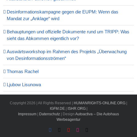
Desinformationskampagne gegen die EUPM: Wenn das
Mandat zur „Anklage“ wird
Behauptungen und offizielle Dokumente rund um TRIPP: Was
sieht das Abkommen eigentlich vor?
Auswärtsworkshop im Rahmen des Projekts „Überwachung
von Desinformationsströmen“
Thomas Rachel
Ljubow Lisunowa
Copyright
2026 | All Rights Reserved |
HUMANRIGHTS-ONLINE.ORG
.|
IGFM.DE
.|
ISHR.ORG
.|
Impressum
|
Datenschutz
| Design
Autoactiva – Die Autohaus
Werbeagentur
Facebook
X
YouTube
Instagram
Email