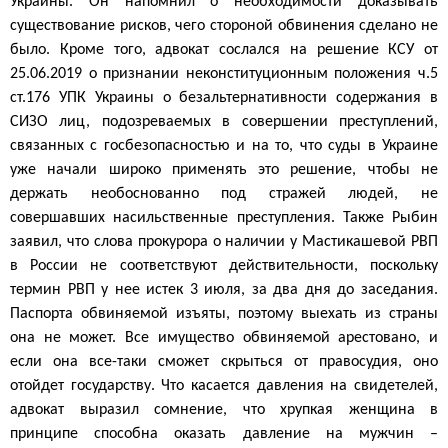
Украины. Он напомнил о необходимости доказывать
существование рисков, чего стороной обвинения сделано не
было. Кроме того, адвокат сослался на решение КСУ от
25.06.2019 о признании неконституционным положения ч.5
ст.176 УПК Украины о безальтернативности содержания в
СИЗО лиц, подозреваемых в совершении преступлений,
связанных с го
с
безопасностью и на то, что суды в Украине
уже начали широко применять это решение, чтобы не
держать необоснованно под стражей людей, не
совершавших насильственные преступления. Также Рыбин
заявил, что слова прокурора о наличии у Мастикашевой РВП
в России не соответствуют действительности, поскольку
термин РВП у нее истек 3 июля, за два дня до заседания.
Паспорта обвиняемой изъяты, поэтому выехать из страны
она не может. Все имущество обвиняемой арестовано, и
если она все-таки сможет скрыться от правосудия, оно
отойдет государству. Что касается давления на свидетелей,
адвокат выразил сомнение, что хрупкая женщина в
принципе способна оказать давление на мужчин –