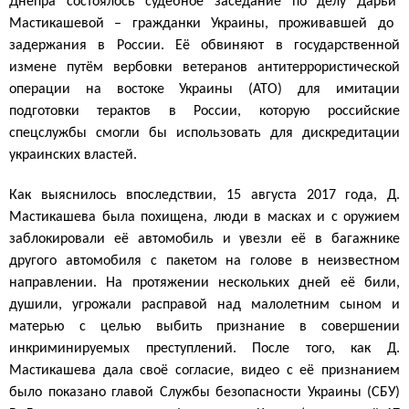
Днепр
а
состоялось судебное заседание по делу Дарьи
Мастикашевой – гражданки Украины, проживавшей до
задержания в России. Её обвиняют в государственной
измене путём вербовки ветеранов антитеррористической
операции на востоке Украины (АТО) для имитации
подготовки терактов в России, которую российские
спецслужбы смогли бы использовать для дискредитации
украинских властей.
Как выяснилось впоследствии, 15 августа 2017 года, Д.
Мастикашева была похищена, люди в масках и с оружием
заблокировали её автомобиль и увезли её в багажнике
другого автомобиля с пакетом на голове в неизвестном
направлении. На протяжении нескольких дней её били,
душили, угрожали расправой над малолетним сыном и
матерью с целью выбить признание в совершении
инкриминируемых преступлений. После того, как Д.
Мастикашева дала своё согласие, видео с её признанием
было показано главой Службы безопасности Украины (СБУ)