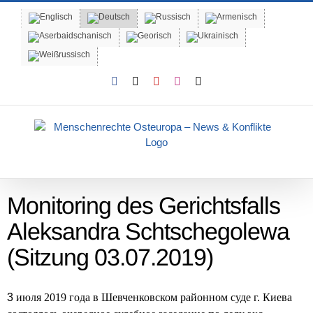
Skip
to
content
Facebook
X
YouTube
Instagram
Email
Monitoring des Gerichtsfalls
Aleksandra Schtschegolewa
(Sitzung 03.07.2019)
3
июля 2019 года в Шевченковском районном суде г. Киева