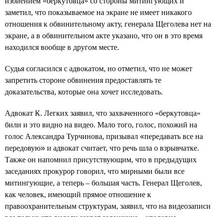
избиением «беркутовца» со стороны митингующих и
заметил, что показываемое на экране не имеет никакого
отношения к обвинительному акту, генерала Щеголева нет на
экране, а в обвинительном акте указано, что он в это время
находился вообще в другом месте.
Судья согласился с адвокатом, но отметил, что не может
запретить стороне обвинения предоставлять те
доказательства, которые она хочет исследовать.
Адвокат К. Легких заявил, что захваченного «беркутовца»
били и это видно на видео. Мало того, голос, похожий на
голос Александра Турчинова, призывал
«
передавать все на
передовую
»
и адвокат считает, что речь шла о взрывчатке.
Также он напомнил присутствующим, что в предыдущих
заседаниях прокурор говорил, что мирными были все
митингующие, а теперь – большая часть. Генерал Щеголев,
как человек, имеющий прямое отношение к
правоохранительным структурам, заявил, что на видеозаписи