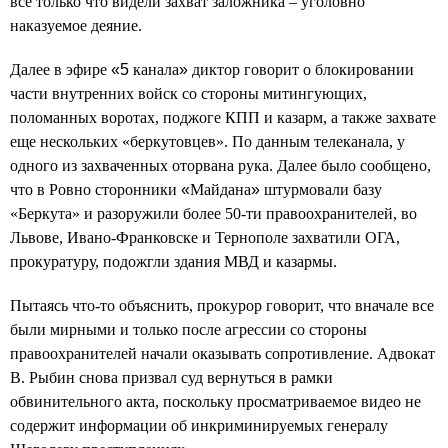
все только что видели захват заложника – уголовно
наказуемое деяние.
Далее в эфире
«5
канала
»
диктор говорит о блокировании
части внутренних войск со стороны митингующих,
поломанных воротах, поджоге КПП и казарм, а также захвате
еще нескольких «беркутовцев». По данным телеканала, у
одного из захваченных оторвана рука. Далее было сообщено,
что в Ровно сторонники
«
Майдана
»
штурмовали базу
«Беркута» и разоружили более 50-ти правоохранителей, во
Львове, Ивано-Франковске и Тернополе захватили ОГА,
прокуратуру, подожгли здания МВД и казармы.
Пытаясь что-то объяснить, прокурор говорит, что вначале все
были мирными и только после агрессии со стороны
правоохранителей начали оказывать сопротивление. Адвокат
В. Рыбин снова призвал суд вернуться в рамки
обвинительного акта, поскольку просматриваемое видео не
содержит информации об инкриминируемых генералу