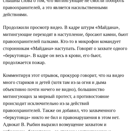
слышны слова о том, что митингующие не смогли побороть
правоохранителей, а это является насильственными
действиями.
Продолжили просмотр видео. В кадре штурм
«
Майдана
»,
митингующие переходят в наступление, бросают камни, бьют
правоохранителей палками. Кто-то в микрофон командует
сторонникам
«
Майдана
»
наступать. Говорят о захвате одного
«
беркутовца». В кадре он весь в крови, его бьют,
продолжается пожар.
Комментируя этот отрывок, прокурор говорит, что на видео
много стариков и детей (хотя там из-за огня и дыма
объективно почти ничего не видно), большинство
митингующих за мирный протест, а противостояние
происходит исключительно из-за действий
правоохранителей. Также он добавил, что захваченного
«беркутовца» никто не бил и правонарушения в этом нет.
Адвокат В. Рыбин выразил возмущение захватом и