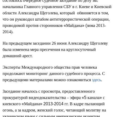
состоялось очередное судебное заседание по делу экс
начальника Главного управления СБУ в г. Киеве и Киевской
области Александра Щеголева, который
обвиняется в том,
что он руководил штабом антитеррористической операции,
проводимой против сторонников
«
Майдана
» (
зима 2013-
2014).
На предыдущем заседании 26 июня Александру Щеголеву
была изменена мера пресечения на круглосуточный
домашний арест.
Эксперты Международного общества прав человека
продолжают мониторинг данного судебного процесса. С
предыдущими материалами можно ознакомиться
здесь
.
Заседание началось с просмотра, предоставленного
прокуратурой видеодоказательства – эфира
«5
канала
»
с
киевского
«
Майдана
» 2013-2014
гг. В кадре пылающий
огонь, а за кадром, женский голос, читающий молитву на
украинском языке с сильным американским акцентом.