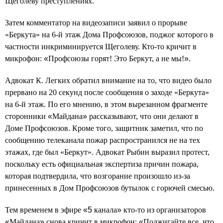
Щеголеву преступлениях.
Затем комментатор на видеозаписи заявил о прорыве
«Беркута» на 6-й этаж Дома Профсоюзов, поджог которого в
частности инкриминируется Щеголеву. Кто-то кричит в
микрофон:
«
Профсоюзы горят! Это Беркут, а не мы!
».
Адвокат К. Легких обратил внимание на то, что видео было
прервано на 20 секунд после сообщения о заходе «Беркута»
на 6-й этаж. По его мнению, в этом вырезанном фрагменте
сторонники
«
Майдана
»
рассказывают, что они делают в
Доме Профсоюзов. Кроме того, защитник заметил, что по
сообщению телеканала пожар распространился не на тех
этажах, где был «Беркут». Адвокат Рыбин выразил протест,
поскольку есть официальная экспертиза причин пожара,
которая подтвердила, что возгорание произошло из-за
принесенных в Дом Профсоюзов бутылок с горючей смесью.
Тем временем в эфире
«5
канала
»
кто-то из организаторов
«
Майдана
»
снова кричит в микрофон:
«
Поджигайте все, что