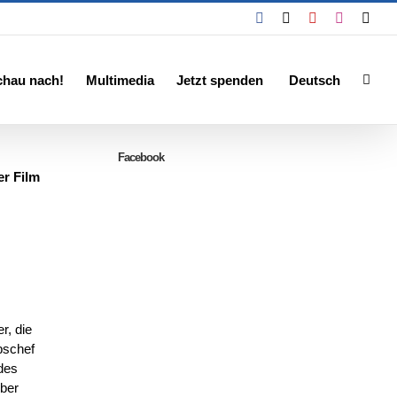
Facebook
X
YouTube
Instagra
Emai
chau nach!
Multimedia
Jetzt spenden
Deutsch
Facebook
er Film
r, die
abschef
 des
über