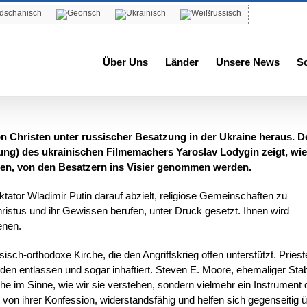
Über Uns
Länder
Unsere News
S
n Christen unter russischer Besatzung in der Ukraine heraus. D
rung) des ukrainischen Filmemachers Yaroslav Lodygin zeigt, wie
ten, von den Besatzern ins Visier genommen werden.
tor Wladimir Putin darauf abzielt, religiöse Gemeinschaften zu
hristus und ihr Gewissen berufen, unter Druck gesetzt. Ihnen wird
enen.
isch-orthodoxe Kirche, die den Angriffskrieg offen unterstützt. Prieste
 wurden entlassen und sogar inhaftiert. Steven E. Moore, ehemaliger St
he im Sinne, wie wir sie verstehen, sondern vielmehr ein Instrument
 von ihrer Konfession, widerstandsfähig und helfen sich gegenseitig 