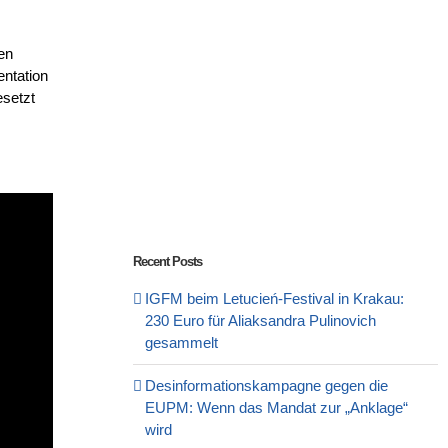
en
entation
esetzt
Recent Posts
IGFM beim Letucień-Festival in Krakau:
230 Euro für Aliaksandra Pulinovich
gesammelt
Desinformationskampagne gegen die
EUPM: Wenn das Mandat zur „Anklage“
wird