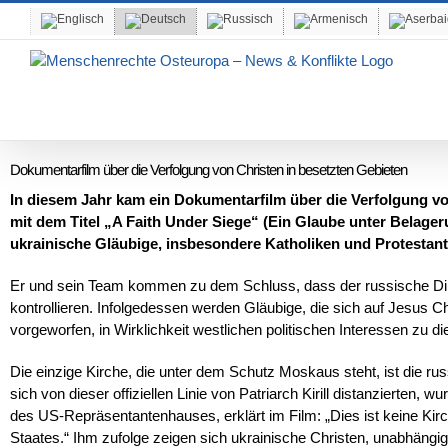
Skip
to
content
Dokumentarfilm über die Verfolgung von Christen in besetzten Gebieten
In diesem Jahr kam ein Dokumentarfilm über die Verfolgung vo
mit dem Titel „A Faith Under Siege“ (Ein Glaube unter Belage
ukrainische Gläubige, insbesondere Katholiken und Protestan
Er und sein Team kommen zu dem Schluss, dass der russische Dikta
kontrollieren. Infolgedessen werden Gläubige, die sich auf Jesus C
vorgeworfen, in Wirklichkeit westlichen politischen Interessen zu di
Die einzige Kirche, die unter dem Schutz Moskaus steht, ist die russ
sich von dieser offiziellen Linie von Patriarch Kirill distanzierten,
des US-Repräsentantenhauses, erklärt im Film: „Dies ist keine Kirc
Staates.“ Ihm zufolge zeigen sich ukrainische Christen, unabhängig