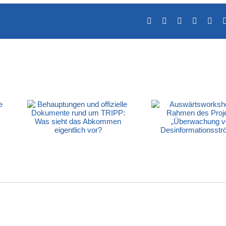
Facebook
X
LinkedIn
Tumblr
Pint