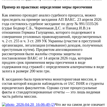
Пример из практики: определение меры пресечения
Как именно проходит анализ судебного процесса, можно
проследить на примере заседания АП ВАКС. 23 апреля 2026
года состоялось судебное заседание по делу № 991/3335/26
(судьи Боднар С.Б., Чорненькая Д.С. и Панаид И.В.) в
отношении Германа Галущенко, которого подозревают в
совершении уголовных правонарушений, предусмотренных
ч. 2 ст. 255 и ч. 3 ст. 209 УК Украины (участие в преступной
организации, легализация (отмывание) доходов, полученных
преступным путем). Предметом апелляционного
рассмотрения были жалобы стороны защиты на
постановление ВАКС от 14 апреля 2026 года, которым
продлен срок применения меры пресечения в виде
содержания под стражей с определением альтернативы в виде
залога в размере 200 млн грн.
К заседанию была привлечена мониторинговая миссия, в
состав которой входили наблюдатель от IAC ISHR и студенты
юридических факультетов. Однако сухие процессуальные
факты и стандартизированные отчеты — это лишь видимая
часть работы миссии.
Что же на самом деле означает