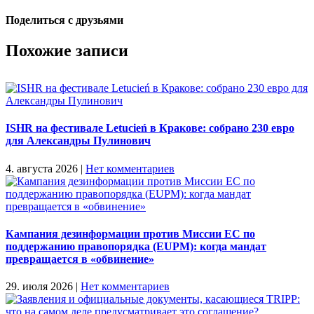
Поделиться с друзьями
Facebook
X
Reddit
LinkedIn
Tumblr
Pinterest
Vk
Email
Похожие записи
ISHR на фестивале Letucień в Кракове: собрано 230 евро
для Александры Пулинович
4. августа 2026
|
Нет комментариев
Кампания дезинформации против Миссии ЕС по
поддержанию правопорядка (EUPM): когда мандат
превращается в «обвинение»
29. июля 2026
|
Нет комментариев