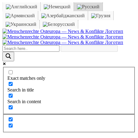
Skip
to
content
Facebook
X
YouTube
Instagram
Email
Exact matches only
Search in title
Search in content