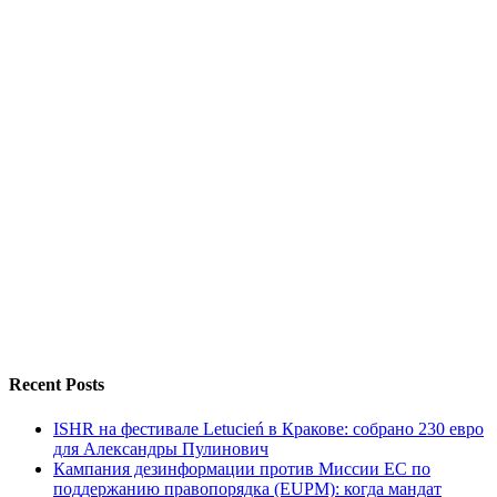
Recent Posts
ISHR на фестивале Letucień в Кракове: собрано 230 евро
для Александры Пулинович
Кампания дезинформации против Миссии ЕС по
поддержанию правопорядка (EUPM): когда мандат