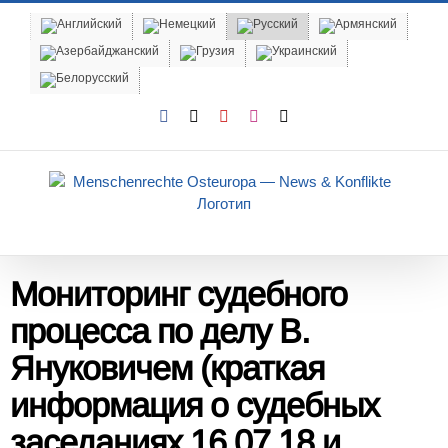
Skip
to
content
Facebook
X
YouTube
Instagram
Email
Мониторинг судебного
процесса по делу В.
Януковичем (краткая
информация о судебных
заседаниях
16
.0
7
.18 и