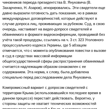
чиновников периода президентства В. Януковича (В.
Захарченко, Н. Азаров), игнорировались. Эти свидетели еще
давно выразили готовность дать показания, но в рамках
международных договорённостей, которые действуют в
случае допроса лиц, проживающих за рубежом. Суд, в свою
очередь, настаивает на видео-допросе свидетелей и
обвиняемого в формате видеоконференции, проводимой без
учёта такой процедуры, ссылаясь на ч. 3 ст. 323 Уголовного
процессуального кодекса Украины, где 5 абзацем
отмечается, что с момента опубликования повестки о вызове
в суд в средствах массовой информации
общегосударственной сферы распространения обвиняемый
считается надлежащим образом ознакомлен с ее
содержанием. Эта норма, к слову, была добавлена
специально перед расследованием дела Януковича.
Компромиссный вариант с допросом свидетелей с
территории Крыма (использовавшийся последнее время в
данном процессе) перестаёт действовать. Вероятно, у
стороны защиты не хватает технических возможностей
привезти всех свидетелей в Крым, и задержка начинает