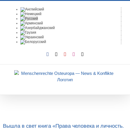
Skip
to
content
Facebook
X
YouTube
Instagram
Email
Вышла в свет книга «Права человека и личность.