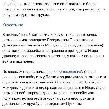
национальным спискам, ведь они оказываются в более
выгодном положении по сравнению с теми, которые избраны
по одномандатным округам.
Кто есть кто
В предвыборной кампании лидируют три главные силы:
возглавляемая олигархом Владимиром Плахотнюком
Демократическая партия Молдовы (на сегодня – правящая);
соратники пророссийски настроенного президента Игоря
Додона; и проевропейская оппозиция, у которой есть шансы
войти в парламент.
По опросам (вот, например,
один из последних
): больше
всего шансов победить у
Партии социалистов
: о готовности
отдать им свой голос заявили 39% опрошенных. Президент
Молдовы и де-факто лидер партии социалистов Игорь Додон
называет себя «промолдавским, а не пророссийским»
политиком, но при этом относит к своим неоспоримым
достоинствам дружбу с президентом Путиным.