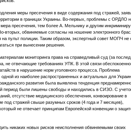
рисков.
ления меры пресечения в виде содержания под стражей, зая
ерритории в границах Украины. Во-первых, проблемы с ОРДЛО н
 мера пресечения, тем более А. Мельнику и другим инкриминир
Во-вторых, обвиняемые согласны на ношение электронного брас
я на пульт полиции. Таким образом, экспертный совет МОПЧ не 
агаться при вынесении решения.
материалам мониторинга права на справедливый суд (за послед
ва, не отвечающие требованиях УПК. В этой связи обеспокоенно
атайств в нарушение норм уголовного процесса. Проблема
 одной из наиболее распространенных и актуальных для Украин
ражданского развития была выявлена тенденция преднамеренн
ый период были лишены свободы и находились в СИЗО. С учет
ний, отсутствие медицинского обеспечения, конвоирование в
 под стражей свыше разумных сроков (4 года и 7 месяцев),
который не отвечает принципам Европейской конвенции о защит
одить никаких новых рисков неисполнения обвиняемыми своих