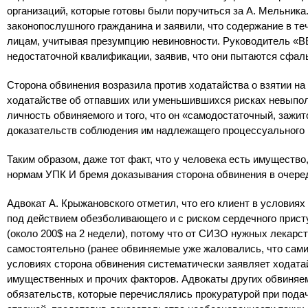
организаций, которые готовы были поручиться за А. Мельника
законопослушного гражданина и заявили, что содержание в те
лицам, учитывая презумпцию невиновности. Руководитель «В
недостаточной квалификации, заявив, что они пытаются сфал
Сторона обвинения возразила против ходатайства о взятии на 
ходатайстве об отпавших или уменьшившихся рисках невыпол
личность обвиняемого и того, что он «самодостаточный, зажит
доказательств соблюдения им надлежащего процессуального 
Таким образом, даже тот факт, что у человека есть имуществ
нормам УПК И бремя доказывания сторона обвинения в очеред
Адвокат А. Крыжановского отметил, что его клиент в условия
под действием обезболивающего и с риском сердечного прист
(около 200$ на 2 недели), потому что от СИЗО нужных лекарст
самостоятельно (ранее обвиняемые уже жаловались, что сами
условиях сторона обвинения систематически заявляет ходатай
имущественных и прочих факторов. Адвокаты других обвиняе
обязательств, которые перечислялись прокуратурой при пода