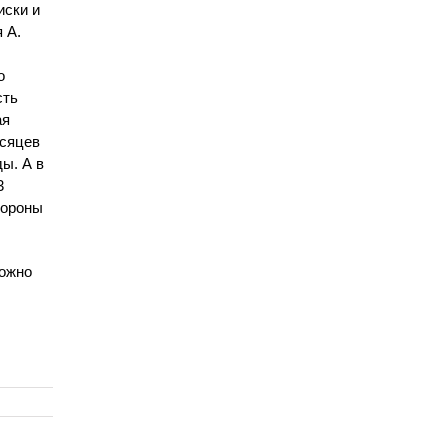
иски и
 А.
о
сть
ая
есяцев
ы. А в
3
тороны
можно