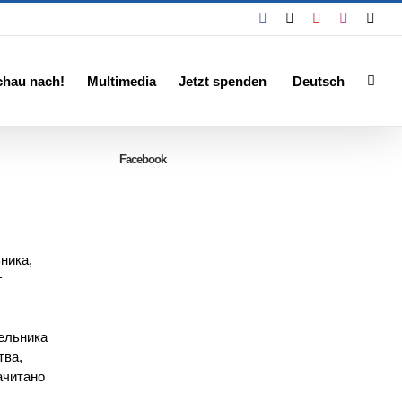
Facebook
X
YouTube
Instagra
Emai
chau nach!
Multimedia
Jetzt spenden
Deutsch
Facebook
ника,
г
ельника
тва,
ачитано