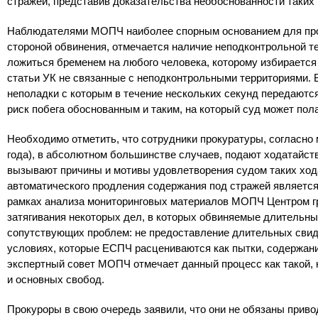
стражей, представив доказательства необоснованности таких 
Наблюдателями МОПЧ наиболее спорным основанием для прод
стороной обвинения, отмечается наличие неподконтрольной т
ложиться бременем на любого человека, которому избирается
статьи УК не связанные с неподконтрольными территориями. 
неполадки с которым в течение нескольких секунд передаютс
риск побега обоснованным и таким, на который суд может пол
Необходимо отметить, что сотрудники прокуратуры, согласно 
года), в абсолютном большинстве случаев, подают ходатайст
вызывают причины и мотивы удовлетворения судом таких ход
автоматического продления содержания под стражей является
рамках анализа мониторинговых материалов МОПЧ Центром г
затягивания некоторых дел, в которых обвиняемые длительн
сопутствующих проблем: не предоставление длительных свида
условиях, которые ЕСПЧ расцениваются как пытки, содержание
экспертный совет МОПЧ отмечает данный процесс как такой, 
и основных свобод.
Прокуроры в свою очередь заявили, что они не обязаны прив