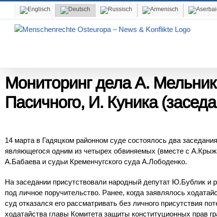
Skip
to
content
Мониторинг дела А. Мельника
Пасичного, И. Куника (заседа
14 марта в Гадяцком районном суде состоялось два заседани
являющегося одним из четырех обвиняемых (вместе с А.Крыжа
А.Бабаева и судьи Кременчугского суда А.Лободенко.
На заседании присутствовали народный депутат Ю.Бублик и 
под личное поручительство. Ранее, когда заявлялось ходатай
суд отказался его рассматривать без личного присутствия по
ходатайства главы Комитета защиты конституционных прав г