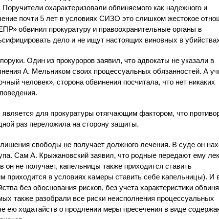
. Поручители охарактеризовали обвиняемого как надежного и
чение почти 5 лет в условиях СИЗО это слишком жестокое отно
ЕПР» обвинил прокуратуру и правоохранительные органы в
ьсифицировать дело и не ищут настоящих виновных в убийствах
поруки. Один из прокуроров заявил, что адвокаты не указали в
нения А. Мельником своих процессуальных обязанностей. А у
очный человек», сторона обвинения посчитала, что нет никаких
поведения.
о, является для прокуратуры отягчающим фактором, что противо
ной раз переложила на сторону защиты.
х лишения свободы не получает должного лечения. В суде он на
упа. Сам А. Крыжановский заявил, что родные передают ему ле
в он не получает, капельницы также приходится ставить
м приходится в условиях камеры ставить себе капельницы). И в
ства без обоснования рисков, без учета характеристики обвин
мых также разобрали все риски неисполнения процессуальных
че ею ходатайств о продлении меры пресечения в виде содержа