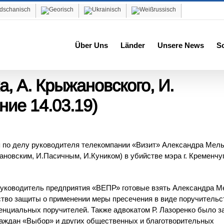
Über Uns
Länder
Unsere News
S
, А. Крыжановского, И.
ние 14.03.19)
я по делу руководителя телекомпании «Визит» Александра Мель
новским, И.Пасичным, И.Куником) в убийстве мэра г. Кременчу
руководитель предприятия «ВЕПР» готовые взять Александра М
ство защиты о применении меры пресечения в виде поручительс
тенциальных поручителей. Также адвокатом Р. Лазоренко было з
раждан «Выбор» и других общественных и благотворительных