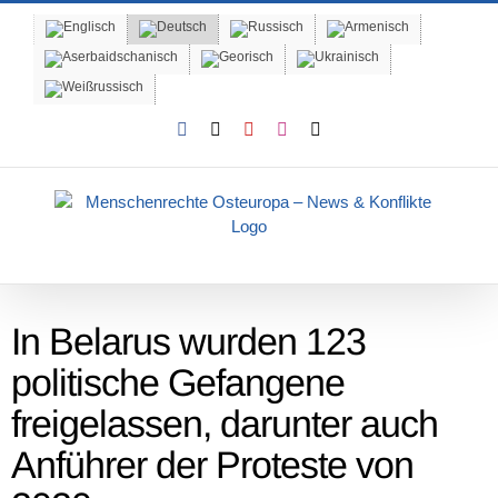
Skip
to
content
Facebook
X
YouTube
Instagram
Email
In Belarus wurden 123
politische Gefangene
freigelassen, darunter auch
Anführer der Proteste von