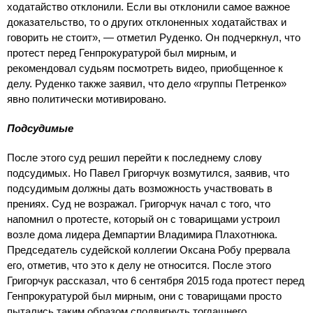
ходатайство отклонили. Если вы отклонили самое важное
доказательство, то о других отклоненных ходатайствах и
говорить не стоит», — отметил Руденко. Он подчеркнул, что
протест перед Генпрокуратурой был мирным, и
рекомендовал судьям посмотреть видео, приобщенное к
делу. Руденко также заявил, что дело «группы Петренко»
явно политически мотивировано.
Подсудимые
После этого суд решил перейти к последнему слову
подсудимых. Но Павел Григорчук возмутился, заявив, что
подсудимым должны дать возможность участвовать в
прениях. Суд не возражал. Григорчук начал с того, что
напомнил о протесте, который он с товарищами устроил
возле дома лидера Демпартии Владимира Плахотнюка.
Председатель судейской коллегии Оксана Робу прервала
его, отметив, что это к делу не относится. После этого
Григорчук рассказал, что 6 сентября 2015 года протест перед
Генпрокуратурой был мирным, они с товарищами просто
пытались таким образом сподвигнуть тогдашнего