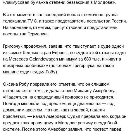
«лакмусовая бумажка степени беззакония в Молдове».
В этот момент в зал заседаний вошла съемочная группа
телеканала TV 8, а также представитель посольства России.
На заседании, отметим, присутствовал и представитель
посольства Германии.
Григорчук продолжил, заявив, что «выступает в суде одной
из самых бедных стран Европы, но судьи этой страны ездят
на Mercedes Gelandewagen минимум за €80 тыс. и живут в
шикарных особняках» (по словам Григорчука, на такой
машине ездит судья Робу).
Оксана Робу прервала его, отметив, что он слишком
отклонился от темы, и дала слово Михаилу Амербергу.
«Надеяться на справедливый приговор не приходится.
Полгода мы были под арестом, еще два месяца — под
домашним арестом. На нас, как на зверей, надели
браслеты», — начал Амерберг. Судья прервала его, когда он
предрек крах правящему в Молдове режиму и судебной
системе. После этого Амерберг заявил, что протест перед