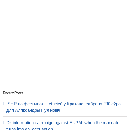
Recent Posts
ISHR на фестывалі Letucień у Кракаве: сабрана 230 еўра
для Аляксандры Пуліновіч
Disinformation campaign against EUPM: when the mandate
turns into an “accusation”