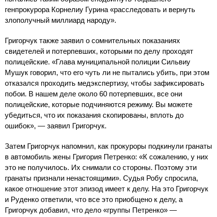
генпрокурора Корнелиу Гурина «расследовать и вернуть
злополучный миллиард народу».
Григорчук также заявил о сомнительных показаниях
свидетелей и потерпевших, которыми по делу проходят
полицейские. «Глава муниципальной полиции Сильвиу
Мушук говорил, что его чуть ли не пытались убить, при этом
отказался проходить медэкспертизу, чтобы зафиксировать
побои. В нашем деле около 60 потерпевших, все они
полицейские, которые подчиняются режиму. Вы можете
убедиться, что их показания скопированы, вплоть до
ошибок», — заявил Григорчук.
Затем Григорчук напомнил, как прокуроры подкинули гранаты
в автомобиль жены Григория Петренко: «К сожалению, у них
это не получилось. Их снимали со стороны. Поэтому эти
гранаты признали ненастоящими». Судья Робу спросила,
какое отношение этот эпизод имеет к делу. На это Григорчук
и Руденко ответили, что все это приобщено к делу, а
Григорчук добавил, что дело «группы Петренко» —