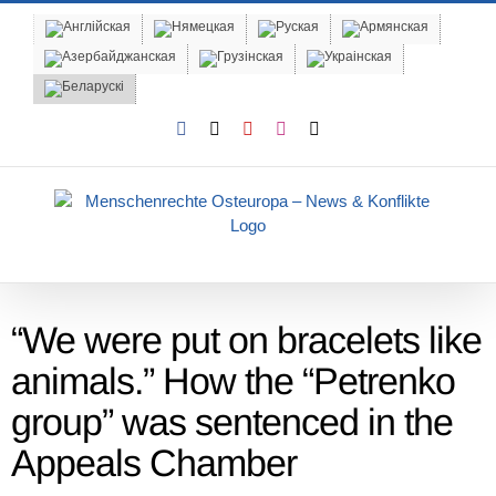
Skip
to
content
Facebook
X
YouTube
Instagram
Email
“We were put on bracelets like
animals.” How the “Petrenko
group” was sentenced in the
Appeals Chamber