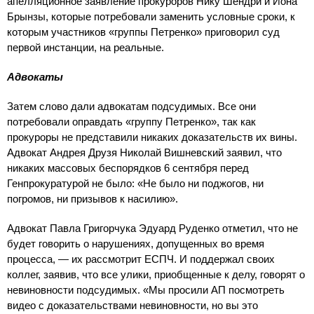
апелляционное заявление прокуроров Нику Шендри и Иона
Брынзы, которые потребовали заменить условные сроки, к
которым участников «группы Петренко» приговорил суд
первой инстанции, на реальные.
Адвокаты
Затем слово дали адвокатам подсудимых. Все они
потребовали оправдать «группу Петренко», так как
прокуроры не представили никаких доказательств их вины.
Адвокат Андрея Друзя Николай Вишневский заявил, что
никаких массовых беспорядков 6 сентября перед
Генпрокуратурой не было: «Не было ни поджогов, ни
погромов, ни призывов к насилию».
Адвокат Павла Григорчука Эдуард Руденко отметил, что не
будет говорить о нарушениях, допущенных во время
процесса, — их рассмотрит ЕСПЧ. И поддержал своих
коллег, заявив, что все улики, приобщенные к делу, говорят о
невиновности подсудимых. «Мы просили АП посмотреть
видео с доказательствами невиновности, но вы это