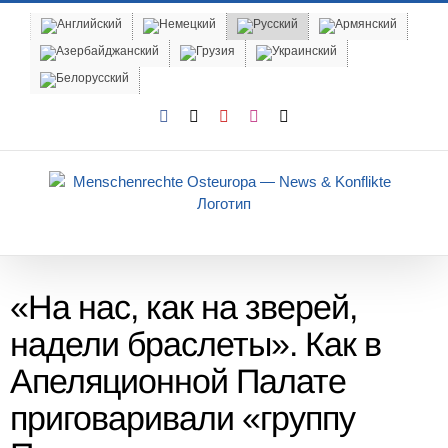
Skip
to
content
Facebook
X
YouTube
Instagram
Email
«На нас, как на зверей,
надели браслеты». Как в
Апеляционной Палате
приговаривали «группу