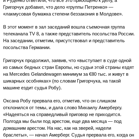
и Руденко ответили, что все это приобщено к делу, а
Григорчук добавил, что дело «группы Петренко» —
«лакмусовая бумажка степени беззакония в Молдове».
В этот момент в зал заседаний вошла съемочная группа
телеканала TV 8, а также представитель посольства России.
На заседании, отметим, присутствовал и представитель
посольства Германии.
Григорчук продолжил, заявив, что «выступает в суде одной
из самых бедных стран Европы, но судьи этой страны ездят
на Mercedes Gelandewagen минимум за €80 тыс. и живут в
шикарных особняках» (по словам Григорчука, на такой
машине ездит судья Робу).
Оксана Робу прервала его, отметив, что он слишком
отклонился от темы, и дала слово Михаилу Амербергу.
«Надеяться на справедливый приговор не приходится.
Полгода мы были под арестом, еще два месяца — под
домашним арестом. На нас, как на зверей, надели
браслеты», — начал Амерберг. Судья прервала его, когда он