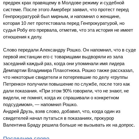
предрек крах правящему в Молдове режиму и судебной
системе. После этого Амерберг заявил, что протест перед
Генпрокуратурой был мирным, и напомнил о женщине,
которая 10 лет протестовала перед Генпрокуратурой, но
судья Робу его прервала, отметив, что эта история не имеет
отношения к делу.
Слово передали Александру Рошко. Он напомнил, что в суде
первой инстанции его с товарищами выдворяли из зала
заседаний каждый раз, когда они упоминали имя лидера
Демпартии Владимира Плахотнюка. Рошко также рассказал,
что некоторые свидетели и потерпевшие по делу «группы
Петренко» получили повышение по службе, после того как
дали показания. «При этом 90% говорили, что не знают, не
видели, не помнят, когда их спрашивали о конкретном
подсудимом», — напомнил Рошко.
Андрей Друзь, взяв слово, добавил, что, когда один из
свидетелей начал путаться в показаниях, прокурор
Валентина Браду решила больше не вызывать их на допрос.
Последнее слово