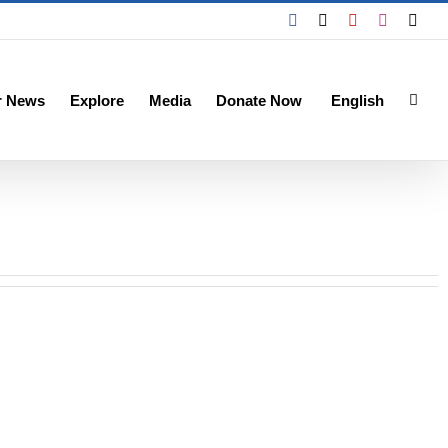
Facebook
X
YouTube
Instagra
Emai
r News
Explore
Media
Donate Now
English