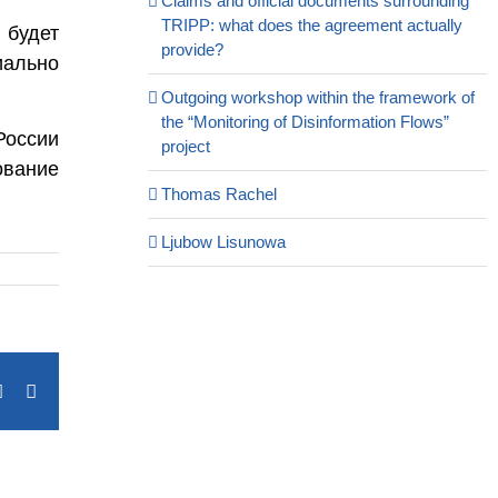
Claims and official documents surrounding
TRIPP: what does the agreement actually
 будет
provide?
иально
Outgoing workshop within the framework of
the “Monitoring of Disinformation Flows”
России
project
ование
Thomas Rachel
Ljubow Lisunowa
terest
Vk
Email