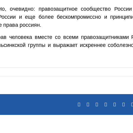
Но, очевидно: правозащитное сообщество России
России и еще более бескомпромиссно и принцип
 права россиян.
ав человека вместе со всеми правозащитниками 
льсинкской группы и выражает искреннее соболезн
Facebook
X
Reddit
LinkedIn
Tumblr
Pin