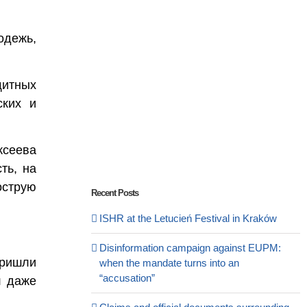
одежь,
щитных
ских и
ксеева
ть, на
острую
Recent Posts
ISHR at the Letucień Festival in Kraków
Disinformation campaign against EUPM:
пришли
when the mandate turns into an
“accusation”
л даже