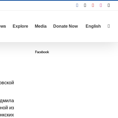
Facebook
X
YouTube
Instagra
Emai
ews
Explore
Media
Donate Now
English
Facebook
овской
юдмила
ной из
нкских