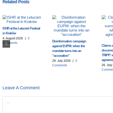
Related Posts
ISHR at the Letucień Festival
in Kraków
4. August 2026
|
0
Disinformation campaign
Comments
Claims a
against EUPM: when the
documen
mandate turns into an
TRIPP: 
“accusation”
agreemen
29. July 2026
|
0
26. Jul
Comments
Commen
Leave A Comment
Comment