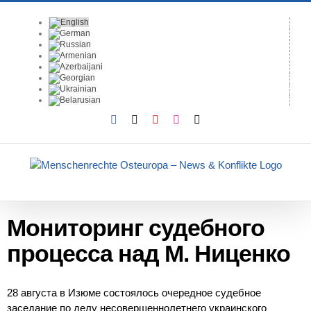
Skip
to
content
Facebook
X
YouTube
Instagram
Email
Мониторинг судебного
процесса над М. Ниценко
28 августа в Изюме состоялось очередное судебное
заседание по делу несовершеннолетнего украинского