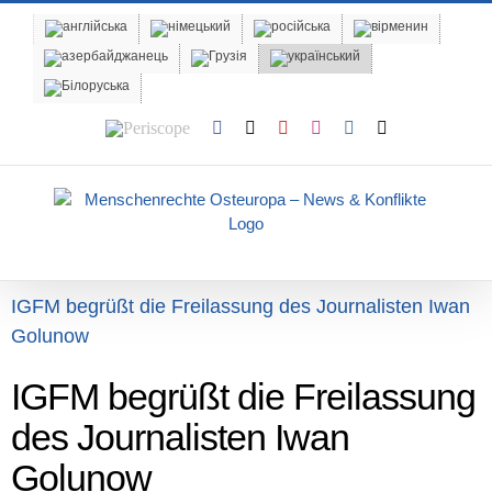
Skip
to
content
Periscope
Facebook
X
YouTube
Instagram
Vk
Email
IGFM begrüßt die Freilassung des Journalisten Iwan
Golunow
IGFM begrüßt die Freilassung
des Journalisten Iwan
Golunow