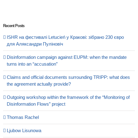
Recent Posts
ISHR на фестивалі Letucień у Кракові: зібрано 230 євро
для Аляксандри Пуліновіч
Disinformation campaign against EUPM: when the mandate
turns into an “accusation”
Claims and official documents surrounding TRIPP: what does
the agreement actually provide?
Outgoing workshop within the framework of the “Monitoring of
Disinformation Flows” project
Thomas Rachel
Ljubow Lisunowa