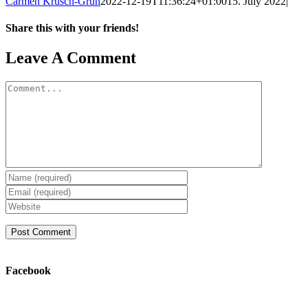
Carmen Krusch-Grün
2022-12-19T11:36:24+01:00
15. July 2022
|
Share this with your friends!
Facebook
X
Reddit
LinkedIn
Tumblr
Pinterest
Vk
Email
Leave A Comment
Comment
Facebook