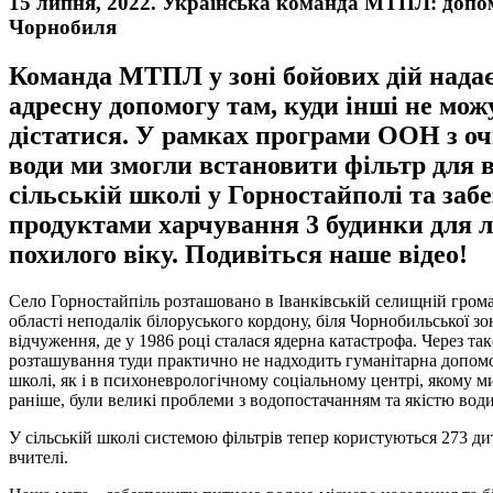
15 липня, 2022. Українська команда МТПЛ: допо
Чорнобиля
Команда МТПЛ у зоні бойових дій нада
адресну допомогу там, куди інші не мож
дістатися. У рамках програми ООН з о
води ми змогли встановити фільтр для в
сільській школі у Горностайполі та заб
продуктами харчування 3 будинки для 
похилого віку. Подивіться наше відео!
Село Горностайпіль розташовано в Іванківській селищній грома
області неподалік білоруського кордону, біля Чорнобильської зо
відчуження, де у 1986 році сталася ядерна катастрофа. Через так
розташування туди практично не надходить гуманітарна допомо
школі, як і в психоневрологічному соціальному центрі, якому 
раніше, були великі проблеми з водопостачанням та якістю води
У сільській школі системою фільтрів тепер користуються 273 ди
вчителі.