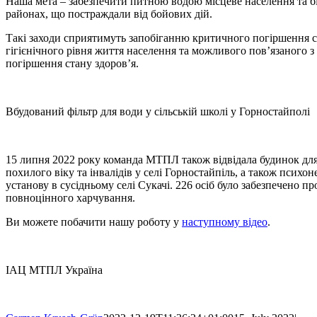
Наша мета – забезпечити питною водою місцеве населення та б
районах, що постраждали від бойових дій.
Такі заходи сприятимуть запобіганню критичного погіршення с
гігієнічного рівня життя населення та можливого пов’язаного з
погіршення стану здоров’я.
Вбудований фільтр для води у сільській школі у Горностайполі
15 липня 2022 року команда МТПЛ також відвідала будинок дл
похилого віку та інвалідів у селі Горностайпіль, а також психо
установу в сусідньому селі Сукачі. 226 осіб було забезпечено п
повноцінного харчування.
Ви можете побачити нашу роботу у
наступному відео
.
ІАЦ МТПЛ Україна