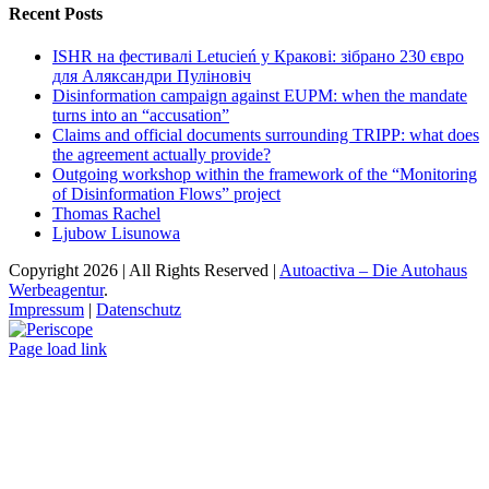
Recent Posts
ISHR на фестивалі Letucień у Кракові: зібрано 230 євро
для Аляксандри Пуліновіч
Disinformation campaign against EUPM: when the mandate
turns into an “accusation”
Claims and official documents surrounding TRIPP: what does
the agreement actually provide?
Outgoing workshop within the framework of the “Monitoring
of Disinformation Flows” project
Thomas Rachel
Ljubow Lisunowa
Copyright
2026 | All Rights Reserved |
Autoactiva – Die Autohaus
Werbeagentur
.
Impressum
|
Datenschutz
Periscope
Facebook
X
YouTube
Instagram
Vk
Email
Page load link
Go
to
Top