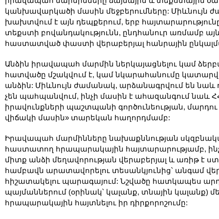
իրավապահ մարմինները ձայնային և տեքստային ծան
կանխավարկածի մասին մեջբերումները: Միևնույն 
խախտվում է այն դեպքերում, երբ հայտարարություն
տեքստի բովանդակությունն, ընդհանուր առմամբ այնպ
հաստատված փաստի վերաբերյալ հանրային ընկալմ
Անձին իրավապահ մարմին ներկայացնելու կամ ձեր
հատվածը մշակվում է, կամ նկարահանումը կատարվու
անձին: Միևնույն ժամանակ, արձանագրվում են նա
չեն պահպանվում, ինչի մասին է ահազանգում նաև 
իրավունքների պաշտպանի գործունեության, մարդո
վիճակի մասին» տարեկան հաղորդմամբ:
Իրավապահ մարմինները նախաքննության սկզբնական 
հաստատող հրապարակային հայտարարությամբ, ինչ
միտք անձի մեղավորության վերաբերյալ և առիթ է ստ
համբավն արատավորելու տեսանկյունից՝ անգամ վե
հիշատակելու պարագայում: Նշվածը հատկապես ար
պայմաններում (օրինակ՝ կալանք, տնային կալանք) մե
հրապարակային հայտնելու իր դիրքորոշումը: