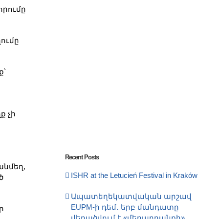
որումը
ումը
ք՝
ք չի
Recent Posts
անմեղ,
ISHR at the Letucień Festival in Kraków
ծ
Ապատեղեկատվական արշավ
EUPM-ի դեմ․ երբ մանդատը
ր
վերածվում է «մեղադրանքի»