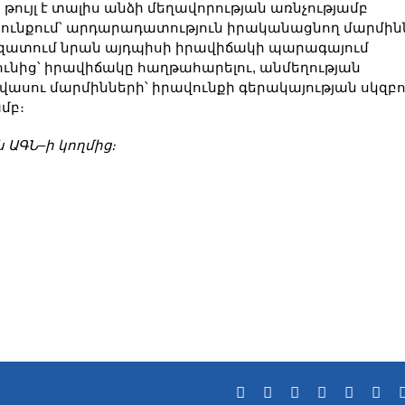
որ թույլ է տալիս անձի մեղավորության առնչությամբ
ունքում՝ արդարադատություն իրականացնող մարմին
 ազատում նրան այդպիսի իրավիճակի պարագայում
ւնից՝ իրավիճակը հաղթահարելու, անմեղության
ասու մարմինների՝ իրավունքի գերակայության սկզբո
մբ։
ն
ԱԳՆ
–
ի
կողմից։
Facebook
X
Reddit
LinkedIn
Tumblr
Pin