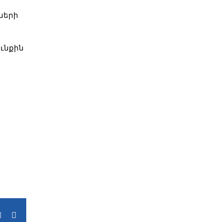
ների
ւնքին
terest
Vk
Email