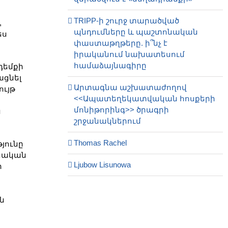
TRIPP-ի շուրջ տարածված
,
պնդումները և պաշտոնական
ես
փաստաթղթերը. ի՞նչ է
իրականում նախատեսում
համաձայնագիրը
դեմքի
ացնել
Արտագնա աշխատաժողով
ւյթ
<<Ապատեղեկատվական հոսքերի
մոնիթորինգ>> ծրագրի
ն
շրջանակներում
Thomas Rachel
յունը
ջնական
Ljubow Lisunowa
ի
ն