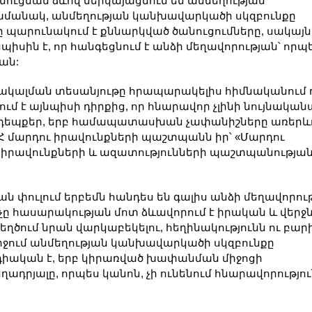
ուցման ձևով ներկայացնում են անմեղության
ժամանակ, անմեղության կանխավարկածի սկզբունքը
ը պարունակում է քննարկված ծանուցումները, սակայն
իսին է, որ հանգեցնում է անձի մեղավորության՝ որպ
ան:
բակալման տեսանյութը հրապարակելիս հիմնականում 
մ է այնպիսի դիրքից, որ հնարավոր չլինի նույնական
և դեպքեր, երբ համապատասխան չափանիշները առերևո
ՀՀ մարդու իրավունքների պաշտպանն իր՝ «Մարդու
ւ իրավունքների և ազատությունների պաշտպանությա
փուլում երբեմն հանդես են գալիս անձի մեղավորութ
ը հասարակության մոտ ձևավորում է իրական և վեր
եղծում նրան վարկաբեկելու, հեղինակությունն ու բար
րջում անմեղության կանխավարկածի սկզբունքը
դիական է, երբ կիրառված խափանման միջոցի
ղադրյալը, որպես կանոն, չի ունենում հնարավորությու