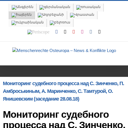
Skip
to
content
Periscope
Facebook
X
YouTube
Instagram
Vk
Email
Мониторинг судебного процесса над С. Зинченко, П.
Амброськиным, А. Маринченко, С. Тамтурой, О.
Янишевским (заседание 28.08.18)
Мониторинг судебного
процесса над С. Зинченко,