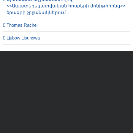
<<Ապատեղեկատվական հոսքերի մոնիթորինգ>>
ծրագրի շրջանակներում
Thomas Rachel
Ljubow Lisunowa