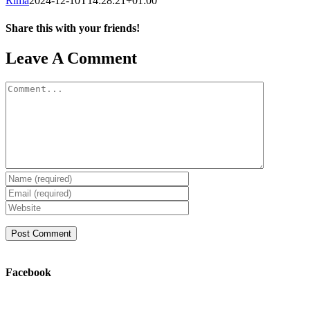
Rima
2024-12-10T14:28:21+01:00
Share this with your friends!
Facebook
X
Reddit
LinkedIn
Tumblr
Pinterest
Vk
Email
Leave A Comment
Comment
Facebook