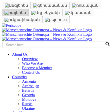
Skip
to
content
Periscope
Facebook
X
YouTube
Instagram
Vk
Email
About Us
Overview
Who We Are
Become a Member
Contact Us
Countries
Armenia
Azerbaijan
Belarus
Georgia
Moldova
Russia
Ukraine