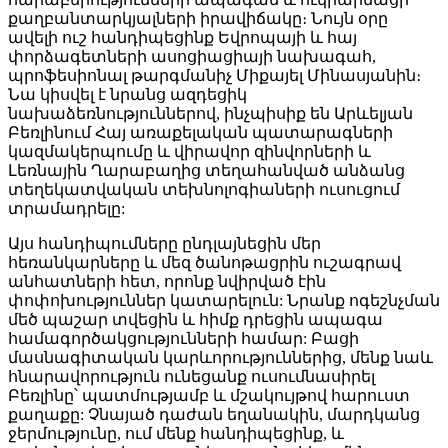
քաղբանտարկյալների իրավիճակը։ Նույն օրը
ավելի ուշ հանդիպեցինք Եվրոպայի և հայ
փորձագետների ասոցիացիայի նախագահ,
պրոֆեսիոնալ թարգմանիչ Միքայել Մինասյանին։
Նա կիսվել է նրանց ազդեցիկ
նախաձեռնություններով, ինչպիսիք են Արևելյան
Բեռլինում Հայ առաքելական պատարագների
կազմակերպումը և վիրավոր զինվորների և
Լեռնային Ղարաբաղից տեղահանված անձանց
տեղեկատվական տեխնոլոգիաների ուսուցում
տրամադրելը:
Այս հանդիպումները ընդլայնեցին մեր
հեռանկարները և մեզ ծանոթացրին ուշագրավ
անհատների հետ, որոնք նվիրված էին
փոփոխություններ կատարելուն: Նրանք ոգեշնչման
մեծ պաշար տվեցին և հիմք դրեցին ապագա
համագործակցությունների համար: Բացի
մասնագիտական ​​կարևորություններից, մենք նաև
հնարավորություն ունեցանք ուսումնասիրել
Բեռլինը՝ պատմությամբ և մշակույթով հարուստ
քաղաքը: Չնայած դաժան եղանակին, մարդկանց
ջերմությունը, ում մենք հանդիպեցինք, և