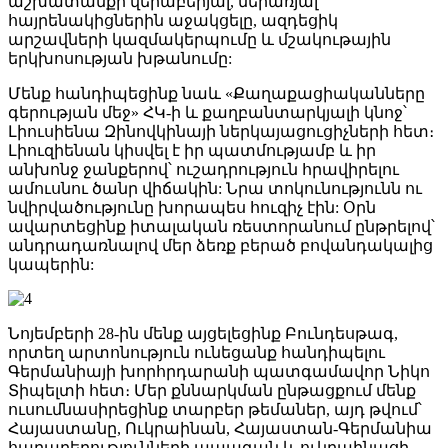
աշխատանքի վերաբերյալ, ներառյալ
հայրենակիցներին աջակցելը, ազդեցիկ
արշավների կազմակերպումը և մշակութային
երկխոսության խթանումը:
Մենք հանդիպեցինք նաև «Քաղաքացիականները
գերության մեջ» ՀԿ-ի և քաղբանտարկյալի կնոջ՝
Լիուսիենա Զինովկինայի ներկայացուցիչների հետ։
Լիուզիենան կիսվել է իր պատմությամբ և իր
անխոնջ ջանքերով՝ ուշադրություն հրավիրելու
ամուսնու ծանր վիճակին: Նրա տոկունությունն ու
նվիրվածությունը խորապես հուզիչ էին: Օրն
ավարտեցինք իտալական ռեստորանում ընթրելով՝
անդրադառնալով մեր ձեռք բերած բովանդակալից
կապերին:
Նոյեմբերի 28-ին մենք այցելեցինք Բունդեսթագ,
որտեղ արտոնություն ունեցանք հանդիպելու
Գերմանիայի խորհրդարանի պատգամավոր Նիկո
Տիպելտի հետ։ Մեր քննարկման ընթացքում մենք
ուսումնասիրեցինք տարբեր թեմաներ, այդ թվում՝
Հայաստանը, Ուկրաինան, Հայաստան-Գերմանիա
հարաբերությունների ապագան և ուկրաինացի