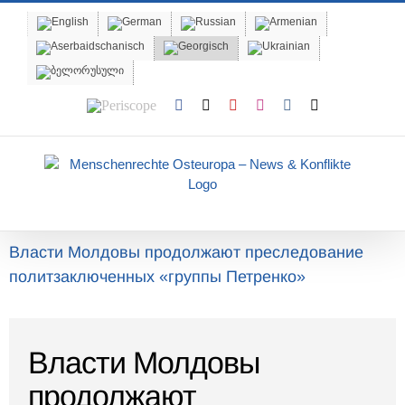
Skip
to
content
Periscope
Facebook
X
YouTube
Instagram
Vk
Email
Власти Молдовы продолжают преследование
политзаключенных «группы Петренко»
Власти Молдовы
продолжают