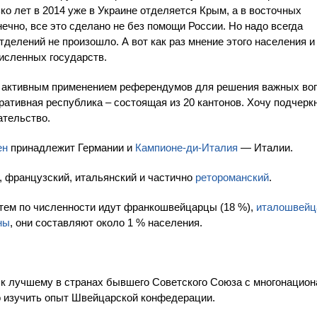
о лет в 2014 уже в Украине отделяется Крым, а в восточных
чно, все это сделано не без помощи России. Но надо всегда
делений не произошло. А вот как раз мнение этого населения и
исленных государств.
 активным применением референдумов для решения важных во
ативная республика – состоящая из 20 кантонов. Хочу подчеркн
ательство.
ен
принадлежит Германии и
Кампионе-ди-Италия
— Италии.
 французский, итальянский и частично
ретороманский
.
атем по численности идут франкошвейцарцы (18 %),
италошвей
ны
, они составляют около 1 % населения.
и к лучшему в странах бывшего Советского Союза с многонацио
о изучить опыт Швейцарской конфедерации.