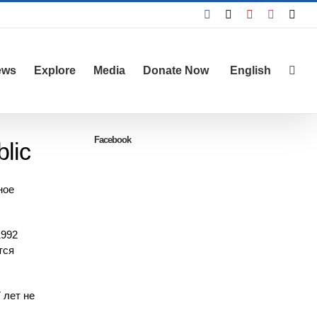
Facebook
X
YouTube
Instagra
Emai
ews
Explore
Media
Donate Now
English
Facebook
lic
ное
1992
тся
 лет не