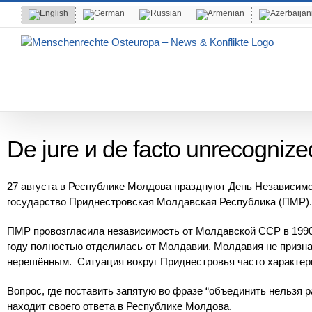
Skip
to
content
De jure и de facto unrecognize
27 августа в Республике Молдова празднуют День Независимо
государство Приднестровская Молдавская Республика (ПМР).
ПМР провозгласила независимость от Молдавской ССР в 1990 
году полностью отделилась от Молдавии. Молдавия не призна
нерешённым. Ситуация вокруг Приднестровья часто характер
Вопрос, где поставить запятую во фразе “объединить нельзя р
находит своего ответа в Республике Молдова.