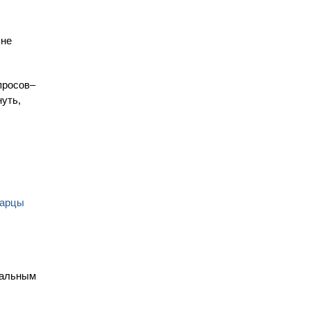
 не
просов–
уть,
царцы
нальным