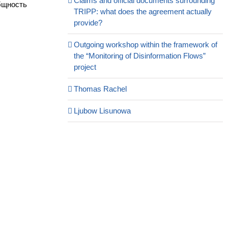
Claims and official documents surrounding
бщность
TRIPP: what does the agreement actually
provide?
Outgoing workshop within the framework of
the “Monitoring of Disinformation Flows”
project
Thomas Rachel
Ljubow Lisunowa