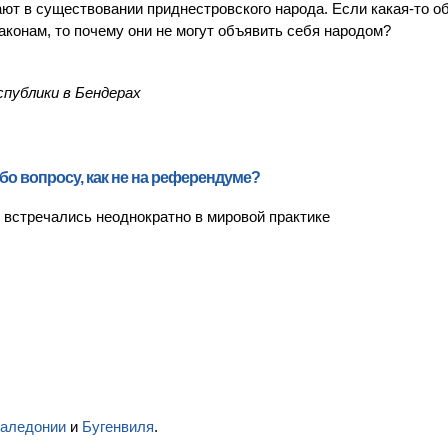
ют в существовании приднестровского народа. Если какая-то о
конам, то почему они не могут объявить себя народом?
спублики в Бендерах
бо вопросу, как не на референдуме?
встречались неоднократно в мировой практике
Каледонии
и
Бугенвиля
.