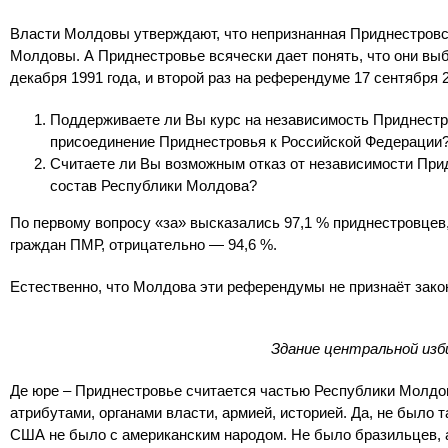
Власти Молдовы утверждают, что непризнанная Приднестровс
Молдовы. А Приднестровье всячески дает понять, что они вы
декабря 1991 года, и второй раз на референдуме 17 сентября 
Поддерживаете ли Вы курс на независимость Приднест
присоединение Приднестровья к Российской Федерации
Считаете ли Вы возможным отказ от независимости Пр
состав Республики Молдова?
По первому вопросу «за» высказались 97,1 % приднестровцев,
граждан ПМР, отрицательно — 94,6 %.
Естественно, что Молдова эти референдумы не признаёт зако
Здание центральной изб
Де юре – Приднестровье считается частью Республики Молдов
атрибутами, органами власти, армией, историей. Да, не было та
США не было с американским народом. Не было бразильцев, 