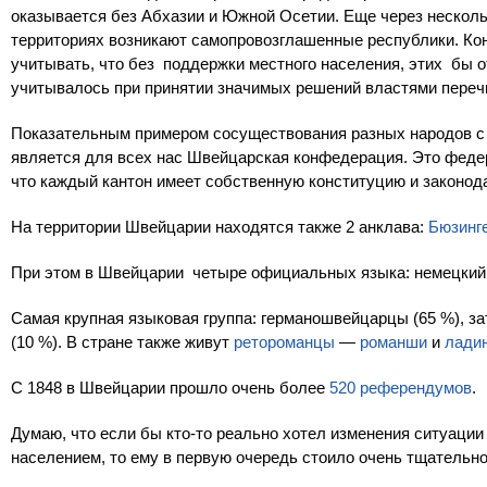
оказывается без Абхазии и Южной Осетии. Еще через нескольк
территориях возникают самопровозглашенные республики. Коне
учитывать, что без поддержки местного населения, этих бы от
учитывалось при принятии значимых решений властями переч
Показательным примером сосуществования разных народов с
является для всех нас Швейцарская конфедерация. Это федер
что каждый кантон имеет собственную конституцию и законод
На территории Швейцарии находятся также 2 анклава:
Бюзинг
При этом в Швейцарии четыре официальных языка: немецкий,
Самая крупная языковая группа: германошвейцарцы (65 %), з
(10 %). В стране также живут
ретороманцы
—
романши
и
лади
С 1848 в Швейцарии прошло очень более
520 референдумов
.
Думаю, что если бы кто-то реально хотел изменения ситуаци
населением, то ему в первую очередь стоило очень тщательн