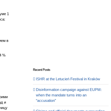
уме 1
са:
ием в
4 %
Recent Posts
ISHR at the Letucień Festival in Kraków
Disinformation campaign against EUPM:
when the mandate turns into an
воими
“accusation”
ад и
ницу