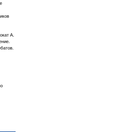
е
ников
окат А.
ение.
ебатов.
но