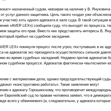
окат» назначенный судом, невзирая на наличие у В. Януковича
от услуг данного защитника. Цель такого «хода» уже объясняла
участие) хоть одного адвоката в зале суда. В такой ситуации 
нения «AVER LEX») сообщили суду, что выходят из процесса, так
ем защиты его прав. Вместо них представлять интересы В. Ян
 который прибыл на судебное заседание.
AVER LEX» покинули процесс после угроз, поступавших в их адр
а на адвокатов экс-президента осуществлялось сильное давле
ямо во время судебных заседаний. Недавно против адвокатов 
нном судебном процессе. Адвокатов фактически «вытеснили» и
ление с материалами дела, однако председательствующий судь
адвокат «конструктивно работать». Такие заявления могут
шению к адвокату Горошинскому, что противоречит международн
и» Европейский суд по правам человека заявил, что в демократ
е всего у обвиняемого (и, следовательно, у адвоката которые