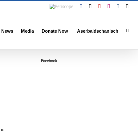
Periscope
Facebook
X
YouTube
Instagram
Vk
Emai
 News
Media
Donate Now
Aserbaidschanisch
Facebook
но