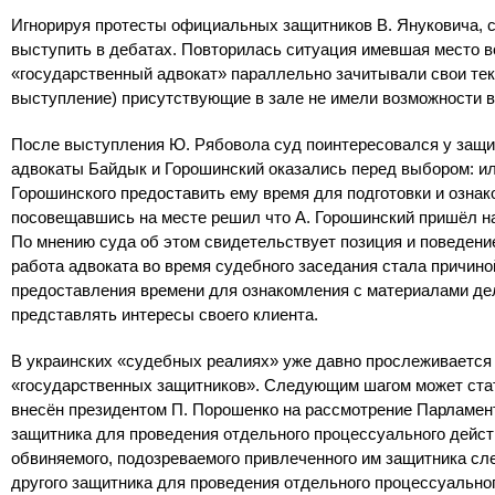
Игнорируя протесты официальных защитников В. Януковича, с
выступить в дебатах. Повторилась ситуация имевшая место в
«государственный адвокат» параллельно зачитывали свои текс
выступление) присутствующие в зале не имели возможности в
После выступления Ю. Рябовола суд поинтересовался у защит
адвокаты Байдык и Горошинский оказались перед выбором: ил
Горошинского предоставить ему время для подготовки и ознак
посовещавшись на месте решил что А. Горошинский пришёл на
По мнению суда об этом свидетельствует позиция и поведение
работа адвоката во время судебного заседания стала причиной
предоставления времени для ознакомления с материалами дел
представлять интересы своего клиента.
В украинских «судебных реалиях» уже давно прослеживается
«государственных защитников». Следующим шагом может стать
внесён президентом П. Порошенко на рассмотрение Парламента 
защитника для проведения отдельного процессуального дейст
обвиняемого, подозреваемого привлеченного им защитника сл
другого защитника для проведения отдельного процессуальног