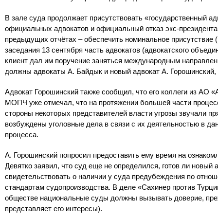
В зале суда продолжает присутствовать «государственный адв
официальных адвокатов и официальный отказ экс-президента 
предыдущих отчётах – обеспечить номинальное присутствие (и 
заседания 13 сентября часть адвокатов (адвокатского объеди
клиент дал им поручение заняться международным направлени
должны адвокаты А. Байдык и новый адвокат А. Горошинский,
Адвокат Горошинский также сообщил, что его коллеги из АО «
МОПЧ уже отмечал, что на протяжении большей части процесс
стороны некоторых представителей власти угрозы звучали пр
возбуждены уголовные дела в связи с их деятельностью в да
процесса.
А. Горошинский попросил предоставить ему время на ознаком
Девятко заявил, что суд еще не определился, готов ли новый 
свидетельствовать о наличии у суда предубеждения по отно
стандартам судопроизводства. В деле «Сахинер против Турци
обществе национальные суды должны вызывать доверие, прежд
представляет его интересы).