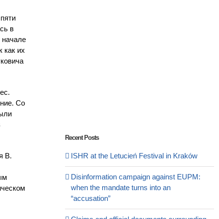
 пяти
сь в
в начале
 как их
уковича
ес.
ние. Со
были
з
Recent Posts
я В.
ISHR at the Letucień Festival in Kraków
Disinformation campaign against EUPM:
ым
when the mandate turns into an
ическом
“accusation”