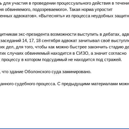
 для участия в проведении процессуального действия в течени
ия обвиняемого, подозреваемого». Такая норма упростит
венных адвокатов». «Вытеснять» из процесса неудобных защит
щитникам экс-президента возможности выступить в дебатах, адв
заседаний 14, 17, 18 сентября адвокат зачитывал своё выступл
 дел, для того, чтобы как можно быстрее закончить стадию д
тих случаях обвиняемый находится в СИЗО, а значит согласно
к процессу в котором подсудимый не находится под стражей.
 что здание Оболонского суда заминировано.
данного судебного процесса. С предыдущими материалами мож