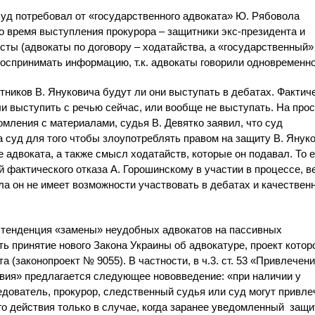
уд потребовал от «государственного адвоката» Ю. Рябовола
о время выступления прокурора – защитники экс-президента и
ты (адвокаты по договору – ходатайства, а «государственный»
оспринимать информацию, т.к. адвокаты говорили одновременно
ников В. Януковича будут ли они выступать в дебатах. Фактиче
и выступить с речью сейчас, или вообще не выступать. На прос
омления с материалами, судья В. Девятко заявил, что суд
 суд для того чтобы злоупотреблять правом на защиту В. Януко
 адвоката, а также смысл ходатайств, которые он подавал. То 
 фактического отказа А. Горошинскому в участии в процессе, в
а он не имеет возможности участвовать в дебатах и качествен
 тенденция «замены» неудобных адвокатов на пассивных
 принятие нового Закона Украины об адвокатуре, проект котор
(законопроект № 9055). В частности, в ч.3. ст. 53 «Привлечен
вия» предлагается следующее нововведение: «при наличии у
едователь, прокурор, следственный судья или суд могут привле
о действия только в случае, когда заранее уведомленный защи