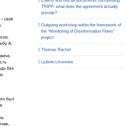
Claims and official documents surrounding
TRIPP: what does the agreement actually
provide?
 – своё
Outgoing workshop within the framework of
.
the “Monitoring of Disinformation Flows”
ски,
project
ьбу А.
Thomas Rachel
вича.
Ljubow Lisunowa
есть
едь без
но
ого был
ие
чь
тник,