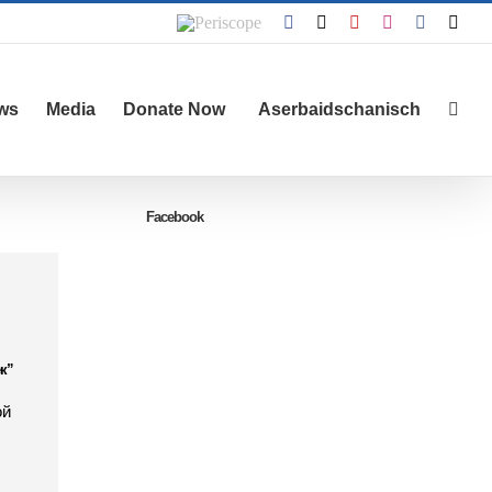
Periscope
Facebook
X
YouTube
Instagram
Vk
Emai
ws
Media
Donate Now
Aserbaidschanisch
Facebook
к”
ой