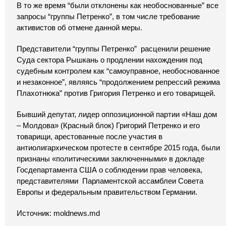
В то же время “были отклонены как необоснованные” все
запросы “группы Петренко”, в том числе требование
активистов об отмене данной меры.
Представители “группы Петренко” расценили решение
Суда сектора Рышкань о продлении нахождения под
судебным контролем как “самоуправное, необоснованное
и незаконное”, являясь “продолжением репрессий режима
Плахотнюка” против Григория Петренко и его товарищей.
Бывший депутат, лидер оппозиционной партии «Наш дом
– Молдова» (Красный блок) Григорий Петренко и его
товарищи, арестованные после участия в
антиолигархическом протесте в сентябре 2015 года, были
признаны «политическими заключенными» в докладе
Госдепартамента США о соблюдении прав человека,
представителями Парламентской ассамблеи Совета
Европы и федеральным правительством Германии.
Источник: moldnews.md