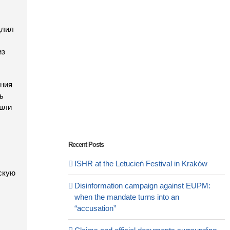
длил
из
ения
ь
ошли
Recent Posts
ISHR at the Letucień Festival in Kraków
скую
Disinformation campaign against EUPM:
when the mandate turns into an
“accusation”