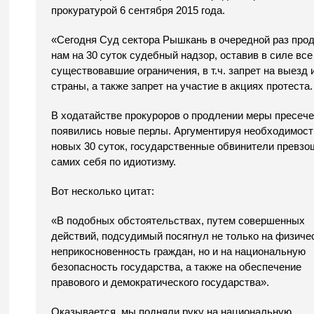
прокуратурой 6 сентября 2015 года.
«Сегодня Суд сектора Рышкань в очередной раз про
нам на 30 суток судебный надзор, оставив в силе все
существовавшие ограничения, в т.ч. запрет на выезд 
страны, а также запрет на участие в акциях протеста.
В ходатайстве прокуроров о продлении меры пресеч
появились новые перлы. Аргументируя необходимост
новых 30 суток, государственные обвинители превз
самих себя по идиотизму.
Вот несколько цитат:
«В подобных обстоятельствах, путем совершенных
действий, подсудимый посягнул не только на физиче
неприкосновенность граждан, но и на национальную
безопасность государства, а также на обеспечение
правового и демократического государства».
Оказывается, мы подняли руку на национальную