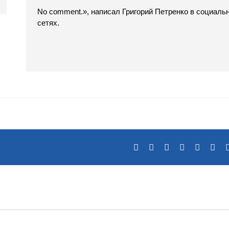
No comment.», написал Григорий Петренко в социаль
сетях.
Facebook
X
Reddit
LinkedIn
Tumblr
Pin