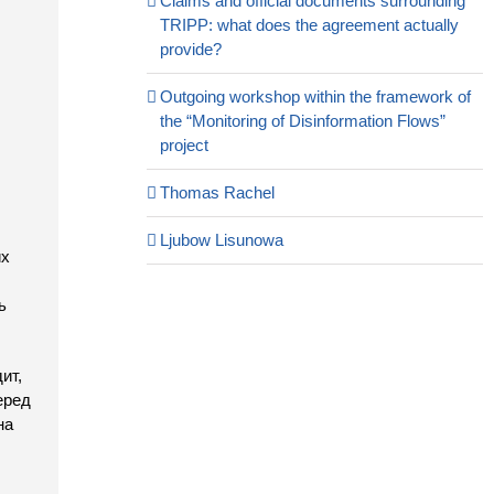
Claims and official documents surrounding
TRIPP: what does the agreement actually
provide?
Outgoing workshop within the framework of
the “Monitoring of Disinformation Flows”
project
Thomas Rachel
Ljubow Lisunowa
их
ь
ит,
еред
на