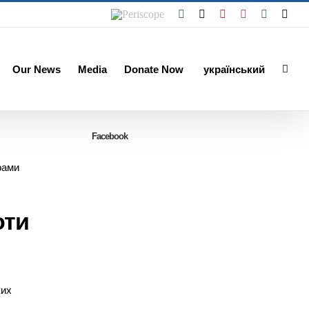
Periscope
Facebook
X
YouTube
Instagram
Vk
Emai
Our News
Media
Donate Now
український
Facebook
рами
оти
ких