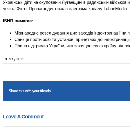
Українські діти на окупованій Луганщині в радянській військовій
честь. Фото: Пропагандистська телеграма каналу LuhanMedia
ISHR вимагає:
Міжнародне розслідування цих заходів індоктринації на 
Санкції проти осіб та установ, причетних до індоктринації
Повна підтримка України, яка захищає свою країну від рос
19. May 2025
Share this with your friends!
Leave A Comment
Comment