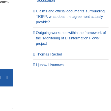
“accusation”
ддають
Claims and official documents surrounding
TRIPP: what does the agreement actually
provide?
Outgoing workshop within the framework of
the “Monitoring of Disinformation Flows”
project
Thomas Rachel
Ljubow Lisunowa
terest
Vk
Email