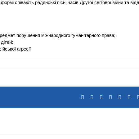
 формі співають радянські пісні часів Другої світової війни та ві
предмет порушення міжнародного гуманітарного права;
 дітей;
ійської агресії
Facebook
X
Reddit
LinkedIn
Tumblr
Pin