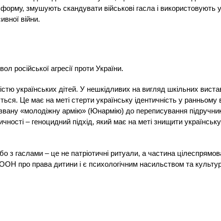
 форму, змушують скандувати військові гасла і використовують 
ивної війни.
ол російської агресії проти України.
істю українських дітей. У нешкідливих на вигляд шкільних виста
ься. Це має на меті стерти українську ідентичність у ранньому в
ак звану «молодіжну армію» (Юнармію) до переписування підручник
ичності – геноцидний підхід, який має на меті знищити українську
або з гаслами – це не патріотичні ритуали, а частина цілеспрямов
ю ООН про права дитини і є психологічним насильством та культу