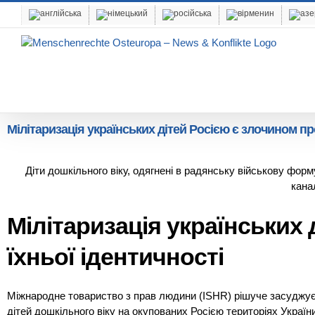
Skip
to
content
Мілітаризація українських дітей Росією є злочином пр
Діти дошкільного віку, одягнені в радянську військову фор
кана
Мілітаризація українських
їхньої ідентичності
Міжнародне товариство з прав людини (ISHR) рішуче засуджує 
дітей дошкільного віку на окупованих Росією територіях Україн