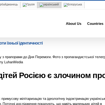
About Us
Countries
оти їхньої ідентичності
му з прапорами до Дня Перемоги. Фото з пропагандистської телег
лу LuhanMedia
 дітей Росією є злочином пр
примусову мілітаризацію та ідеологічну індоктринацію українсь
и. Поточні дослідження показують, що навіть маленьких дітей в