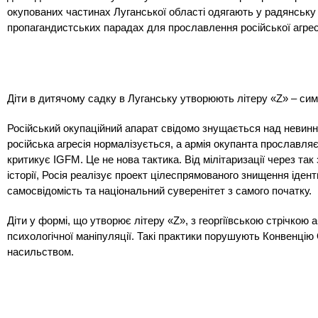
окупованих частинах Луганської області одягають у радянську
пропагандистських парадах для прославлення російської агрес
Діти в дитячому садку в Луганську утворюють літеру «Z» – симв
Російський окупаційний апарат свідомо знущається над невинн
російська агресія нормалізується, а армія окупанта прославляєт
критикує IGFM. Це не нова тактика. Від мілітаризації через т
історії, Росія реалізує проект цілеспрямованого знищення ідент
самосвідомість та національний суверенітет з самого початку.
Діти у формі, що утворює літеру «Z», з георгіївською стрічкою 
психологічної маніпуляції. Такі практики порушують Конвенці
насильством.