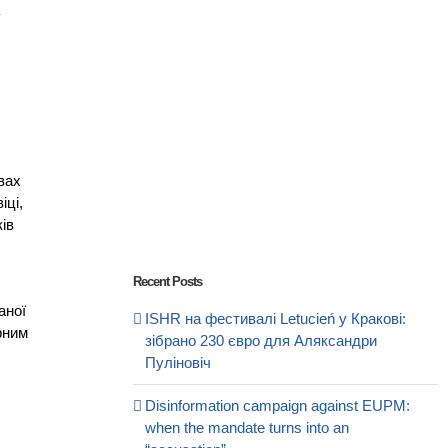
у
вах
іці,
ів
Recent Posts
аної
ISHR на фестивалі Letucień у Кракові:
рним
зібрано 230 євро для Аляксандри
Пуліновіч
Disinformation campaign against EUPM:
when the mandate turns into an