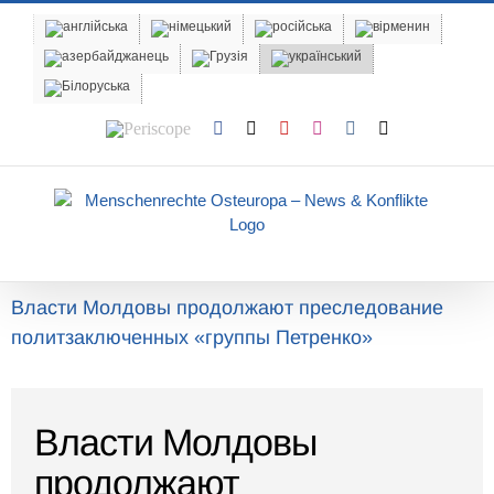
Skip
to
content
Periscope
Facebook
X
YouTube
Instagram
Vk
Email
Власти Молдовы продолжают преследование
политзаключенных «группы Петренко»
Власти Молдовы
продолжают