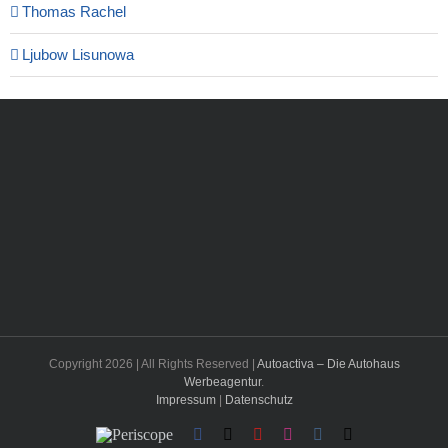
Thomas Rachel
Ljubow Lisunowa
Copyright
2026 | All Rights Reserved |
Autoactiva – Die Autohaus
Werbeagentur
.
Impressum
|
Datenschutz
Periscope
Facebook
X
YouTube
Instagram
Vk
Email