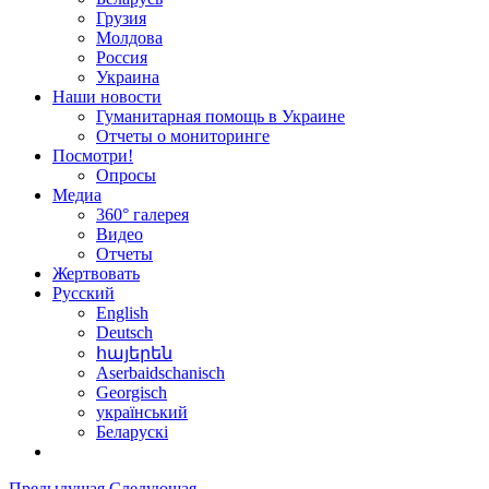
Грузия
Молдова
Россия
Украина
Наши новости
Гуманитарная помощь в Украине
Отчеты о мониторинге
Посмотри!
Опросы
Медиа
360° галерея
Видео
Отчеты
Жертвовать
Русский
English
Deutsch
հայերեն
Aserbaidschanisch
Georgisch
український
Беларускі
Предыдущая
Следующая