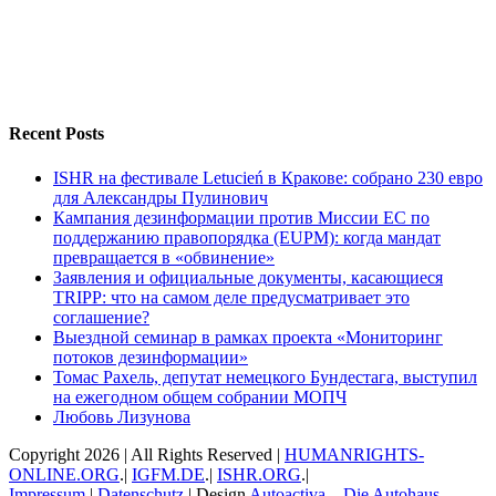
Recent Posts
ISHR на фестивале Letucień в Кракове: собрано 230 евро
для Александры Пулинович
Кампания дезинформации против Миссии ЕС по
поддержанию правопорядка (EUPM): когда мандат
превращается в «обвинение»
Заявления и официальные документы, касающиеся
TRIPP: что на самом деле предусматривает это
соглашение?
Выездной семинар в рамках проекта «Мониторинг
потоков дезинформации»
Томас Рахель, депутат немецкого Бундестага, выступил
на ежегодном общем собрании МОПЧ
Любовь Лизунова
Copyright
2026 | All Rights Reserved |
HUMANRIGHTS-
ONLINE.ORG
.|
IGFM.DE
.|
ISHR.ORG
.|
Impressum
|
Datenschutz
| Design
Autoactiva – Die Autohaus