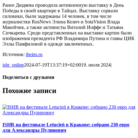
Ранее Дюдяева проводила антивоенную выставку в День
Победы в своей квартире в Тайцах. Выставку сорвали
силовики, были задержаны 14 человек, в том числе
журналистки RusNews Элина Козич и SotaVision Влада
Макейчик, а также активисты Виталий Иоффе и Татьяна
Сичкарева. Среди представленных на выставке картин были
изображения президента РФ Владимира Путина и главы ЦИК
Эллы Памфиловой в одежде заключенных.
Источник:
theins.ru
ishr_online
2024-07-19T13:37:19+02:00
19. июля 2024
|
Поделиться с друзьями
Facebook
X
Reddit
LinkedIn
Tumblr
Pinterest
Vk
Email
Похожие записи
ISHR на фестивале Letucień в Кракове: собрано 230 евро
для Александры Пулинович