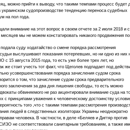
сяц, можно прийти к выводу, что такими темпами процесс будет 
я в украинском судопроизводстве тенденцию переноса судебных
м на пол года.
ли внимание на этот вопрос в своем отчете за 2 июля 2018 и 
о месяцев мы не можем констатировать никакого продвижения по
 подала суду ходатайство о смене порядка рассмотрения
 судьи выслушивают показания потерпевших, но ни одно из них 
с 15 августа 2015 года, то есть уже более трех лет, но
ак же стоит учесть тот факт, что Щеголев подпадает под действ
ельно усовершенствования порядка зачисления судом срока
ворится о том, что зачисление судом срока предварительного
ного заключения за два дня лишения свободы, то есть можно
Адвокаты обвиняемого не раз акцентировали внимание суда на то
х с принципами уважения к человеческому достоинству услови
вероятность того ,что с такими темпами рассмотрения производс
вания людей в следственных изоляторах Украины неоднократно
равам человека. В частности, в деле «Беляев и Дигтяр против
в СИЗО не соответствовали санитарным требованиям, а также и