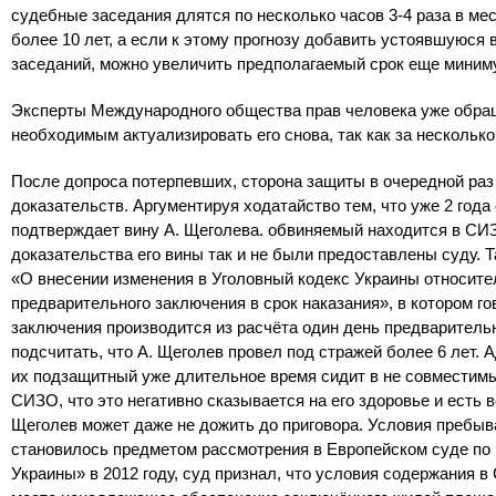
судебные заседания длятся по несколько часов 3-4 раза в ме
более 10 лет, а если к этому прогнозу добавить устоявшуюс
заседаний, можно увеличить предполагаемый срок еще миниму
Эксперты Международного общества прав человека уже обраща
необходимым актуализировать его снова, так как за нескольк
После допроса потерпевших, сторона защиты в очередной раз
доказательств. Аргументируя ходатайство тем, что уже 2 года
подтверждает вину А. Щеголева. обвиняемый находится в СИЗО 
доказательства его вины так и не были предоставлены суду. Т
«О внесении изменения в Уголовный кодекс Украины относит
предварительного заключения в срок наказания», в котором го
заключения производится из расчёта один день предваритель
подсчитать, что А. Щеголев провел под стражей более 6 лет. 
их подзащитный уже длительное время сидит в не совместимы
СИЗО, что это негативно сказывается на его здоровье и есть 
Щеголев может даже не дожить до приговора. Условия пребы
становилось предметом рассмотрения в Европейском суде по п
Украины» в 2012 году, суд признал, что условия содержания 