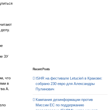
длиться
считают
 делу.
не
ие ЗУ
Recent Posts
м, что
ISHR на фестивале Letucień в Кракове:
ями в
собрано 230 евро для Александры
тва А.
Пулинович
Кампания дезинформации против
мело
Миссии ЕС по поддержанию