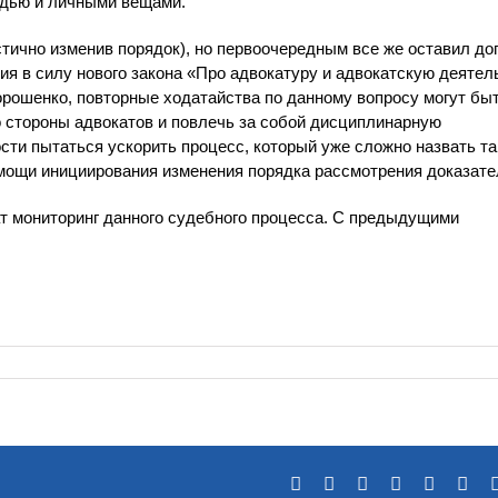
дью и личными вещами.
тично изменив порядок), но первоочередным все же оставил до
ия в силу нового закона «Про адвокатуру и адвокатскую деятел
орошенко, повторные ходатайства по данному вопросу могут бы
 стороны адвокатов и повлечь за собой дисциплинарную
сти пытаться ускорить процесс, который уже сложно назвать та
омощи инициирования изменения порядка рассмотрения доказате
 мониторинг данного судебного процесса. С предыдущими
Facebook
X
Reddit
LinkedIn
Tumblr
Pin