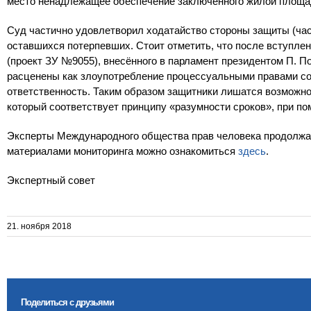
место ненадлежащее обеспечение заключённого жилой площа
Суд частично удовлетворил ходатайство стороны защиты (час
оставшихся потерпевших. Стоит отметить, что после вступлен
(проект ЗУ №9055), внесённого в парламент президентом П. П
расценены как злоупотребление процессуальными правами со
ответственность. Таким образом защитники лишатся возможно
который соответствует принципу «разумности сроков», при п
Эксперты Международного общества прав человека продолжат
материалами мониторинга можно ознакомиться
здесь
.
Экспертный совет
21. ноября 2018
Поделиться с друзьями