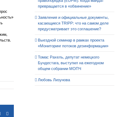
правопорядка (EUPM): когда мандат
превращается в «обвинение»
прос
ьность»
Заявления и официальные документы,
ть
касающиеся TRIPP: что на самом деле
предусматривает это соглашение?
ким,
льств.
Выездной семинар в рамках проекта
«Мониторинг потоков дезинформации»
Томас Рахель, депутат немецкого
Бундестага, выступил на ежегодном
общем собрании МОПЧ
Любовь Лизунова
terest
Vk
Email