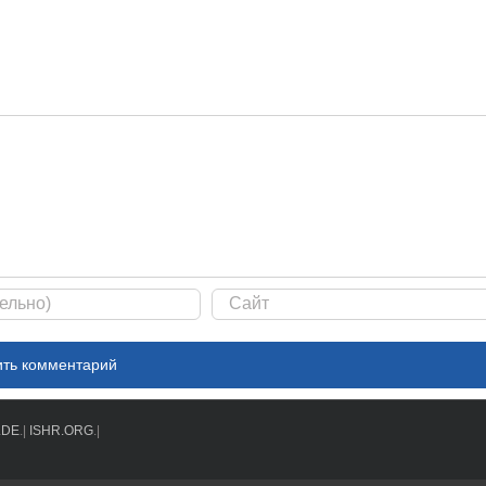
.DE
.|
ISHR.ORG
.|