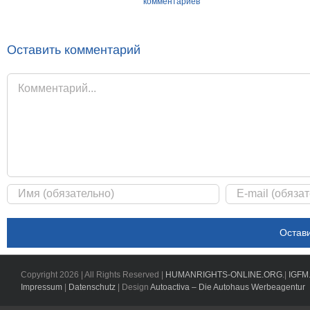
комментариев
Оставить комментарий
Комментарий
Copyright
2026 | All Rights Reserved |
HUMANRIGHTS-ONLINE.ORG
.|
IGFM
Impressum
|
Datenschutz
| Design
Autoactiva – Die Autohaus Werbeagentur