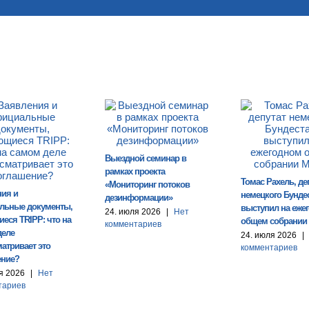
Выездной семинар в
рамках проекта
Томас Рахель, де
«Мониторинг потоков
ния и
немецкого Бундес
дезинформации»
льные документы,
выступил на еже
24. июля 2026
|
Нет
еся TRIPP: что на
общем собрании
комментариев
деле
24. июля 2026
|
атривает это
комментариев
ение?
я 2026
|
Нет
тариев