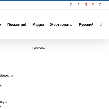
Facebook
X
YouTube
Instagra
Emai
и
Посмотри!
Медиа
Жертвовать
Русский
Facebook
области
о
года
о