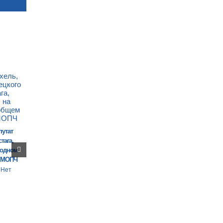
путат
тага,
годном
 МОПЧ
Нет