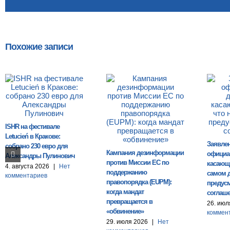
Похожие записи
ISHR на фестивале
Letucień в Кракове:
Заявле
собрано 230 евро для
Кампания дезинформации
официа
Александры Пулинович
против Миссии ЕС по
касающи
4. августа 2026
|
Нет
поддержанию
самом 
комментариев
правопорядка (EUPM):
предусм
когда мандат
соглаш
превращается в
26. июл
«обвинение»
коммен
29. июля 2026
|
Нет