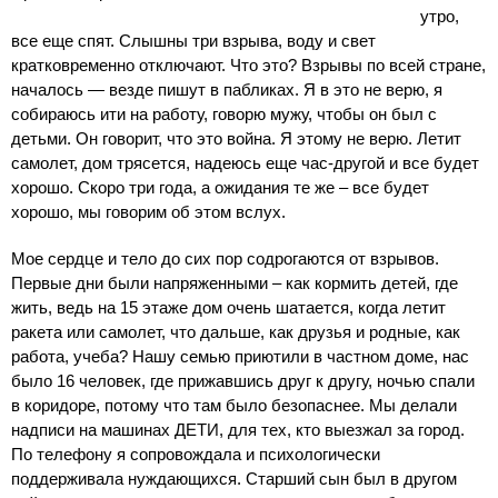
утро,
все еще спят. Слышны три взрыва, воду и свет
кратковременно отключают. Что это? Взрывы по всей стране,
началось — везде пишут в пабликах. Я в это не верю, я
собираюсь ити на работу, говорю мужу, чтобы он был с
детьми. Он говорит, что это война. Я этому не верю. Летит
самолет, дом трясется, надеюсь еще час-другой и все будет
хорошо. Скоро три года, а ожидания те же – все будет
хорошо, мы говорим об этом вслух.
Мое сердце и тело до сих пор содрогаются от взрывов.
Первые дни были напряженными – как кормить детей, где
жить, ведь на 15 этаже дом очень шатается, когда летит
ракета или самолет, что дальше, как друзья и родные, как
работа, учеба? Нашу семью приютили в частном доме, нас
было 16 человек, где прижавшись друг к другу, ночью спали
в коридоре, потому что там было безопаснее. Мы делали
надписи на машинах ДЕТИ, для тех, кто выезжал за город.
По телефону я сопровождала и психологически
поддерживала нуждающихся. Старший сын был в другом