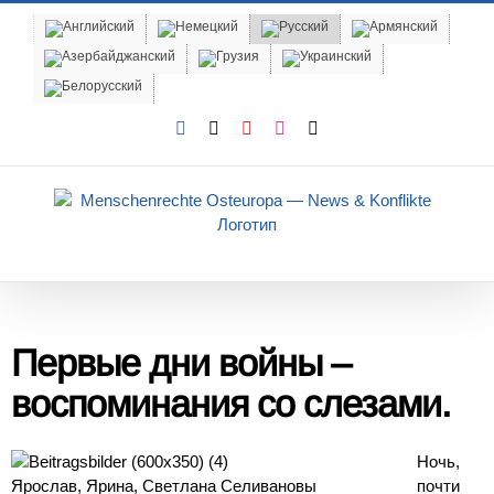
Skip
to
content
Facebook
X
YouTube
Instagram
Email
Первые дни войны –
воспоминания со слезами.
Ночь,
Ярослав, Ярина, Светлана Селивановы
почти