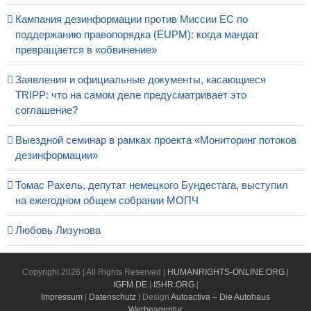
Кампания дезинформации против Миссии ЕС по
поддержанию правопорядка (EUPM): когда мандат
превращается в «обвинение»
Заявления и официальные документы, касающиеся
TRIPP: что на самом деле предусматривает это
соглашение?
Выездной семинар в рамках проекта «Мониторинг потоков
дезинформации»
Томас Рахель, депутат немецкого Бундестага, выступил
на ежегодном общем собрании МОПЧ
Любовь Лизунова
Copyright
2026 | All Rights Reserved |
HUMANRIGHTS-ONLINE.ORG
.|
IGFM.DE
.|
ISHR.ORG
.|
Impressum
|
Datenschutz
| Design
Autoactiva – Die Autohaus
Werbeagentur