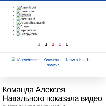
Skip
to
content
Facebook
X
YouTube
Instagram
Email
Команда Алексея
Навального показала видео