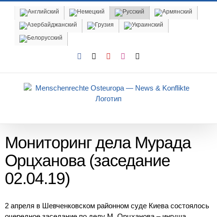
Skip
to
content
Facebook
X
YouTube
Instagram
Email
Мониторинг дела Мурада
Орцханова (заседание
02.04.19)
2 апреля в Шевченковском районном суде Киева состоялось
очередное заседание по делу М. Орцханова – ингуша,