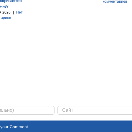
атривает это
комментариев
ение?
я 2026
|
Нет
тариев