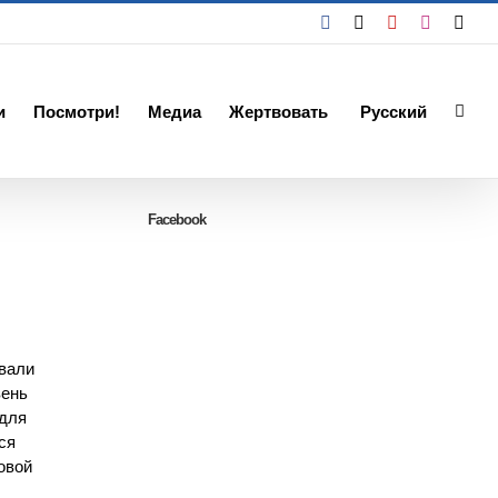
Facebook
X
YouTube
Instagra
Emai
и
Посмотри!
Медиа
Жертвовать
Русский
Facebook
овали
вень
 для
ся
овой