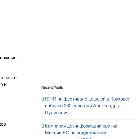
-
 важные
о часто
n и
Recent Posts
ISHR на фестивале Letucień в Кракове:
собрано 230 евро для Александры
Пулинович
ков
Кампания дезинформации против
Миссии ЕС по поддержанию