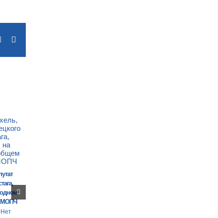
terest
Vk
Email
путат
тага,
годном
 МОПЧ
Нет