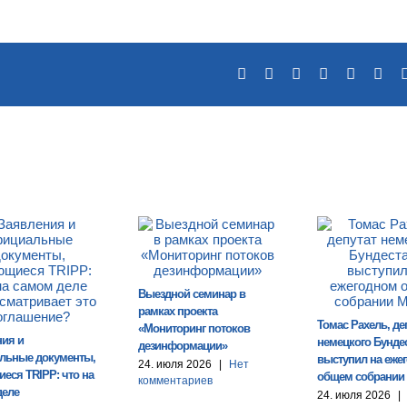
Facebook
X
Reddit
LinkedIn
Tumblr
Pin
Выездной семинар в
рамках проекта
Томас Рахель, де
«Мониторинг потоков
ния и
немецкого Бундес
дезинформации»
льные документы,
выступил на еже
24. июля 2026
|
Нет
еся TRIPP: что на
общем собрании
комментариев
деле
24. июля 2026
|