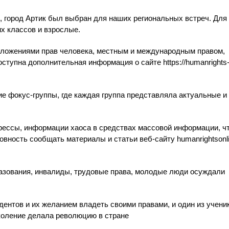
, город Артик был выбран для наших региональных встреч.
Для
х классов и взрослые.
положениями прав человека, местным и международным правом,
оступна дополнительная информация о сайте https://humanrights
е фокус-группы, где каждая группа представляла актуальные и
рессы, информации хаоса в средствах массовой информации, чт
овность сообщать материалы и статьи веб-сайту humanrightsonli
разования, инвалиды, трудовые права, молодые люди осуждали
дентов и их желанием владеть своими правами, и один из учени
околение делала революцию в стране